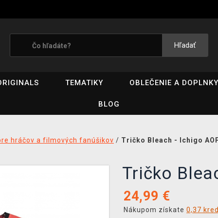
Hľadať
ORIGINALS
TEMATIKY
OBLEČENIE A DOPLNK
BLOG
pre hráčov a filmových fanúšikov
/
Tričko Bleach - Ichigo AO
Tričko Blea
24,99
€
Nákupom získate
0,37 kre