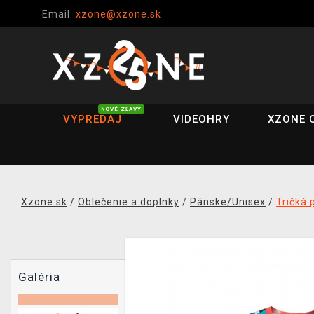
Email:
xzone@xzone.sk
NOVÉ ZĽAVY
VÝPREDAJ
VIDEOHRY
XZONE 
Xzone.sk
/
Oblečenie a doplnky
/
Pánske/Unisex
/
Tričká 
Galéria