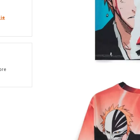
rie
pre