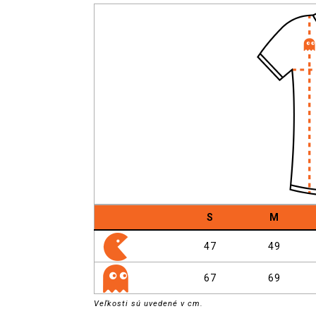
S
M
47
49
67
69
Veľkosti sú uvedené v cm.