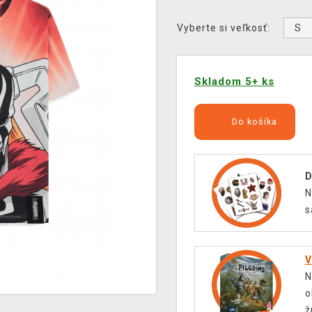
S
Vyberte si veľkosť:
Skladom 5+ ks
Do košíka
D
N
s
V
N
o
ž