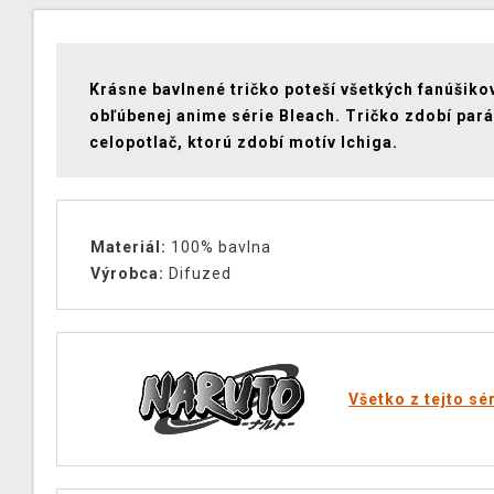
Krásne bavlnené tričko poteší všetkých fanúšiko
obľúbenej anime série Bleach.
Tričko zdobí par
celopotlač, ktorú zdobí motív Ichiga.
Materiál:
100% bavlna
Výrobca:
Difuzed
Všetko z tejto sé