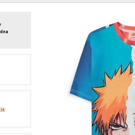
v
ádna
rie