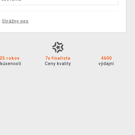
Strážny pes
25 rokov
7x finalista
4600
skúseností
Ceny kvality
výdajní