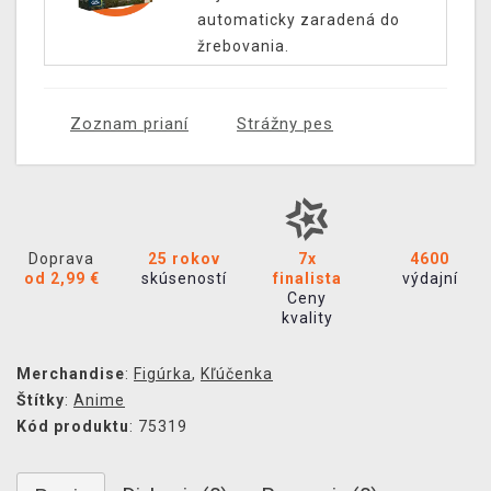
automaticky zaradená do
žrebovania.
Zoznam prianí
Strážny pes
Doprava
25 rokov
7x
4600
od 2,99 €
skúseností
finalista
výdajní
Ceny
kvality
Merchandise
:
Figúrka
,
Kľúčenka
Štítky
:
Anime
Kód produktu
: 75319