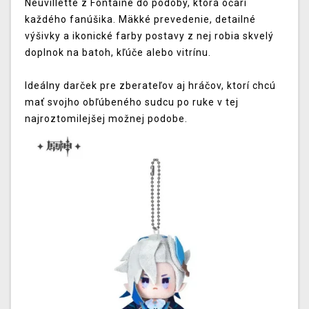
Neuvillette z Fontaine do podoby, ktorá očarí
každého fanúšika. Mäkké prevedenie, detailné
výšivky a ikonické farby postavy z nej robia skvelý
doplnok na batoh, kľúče alebo vitrínu.
Ideálny darček pre zberateľov aj hráčov, ktorí chcú
mať svojho obľúbeného sudcu po ruke v tej
najroztomilejšej možnej podobe.