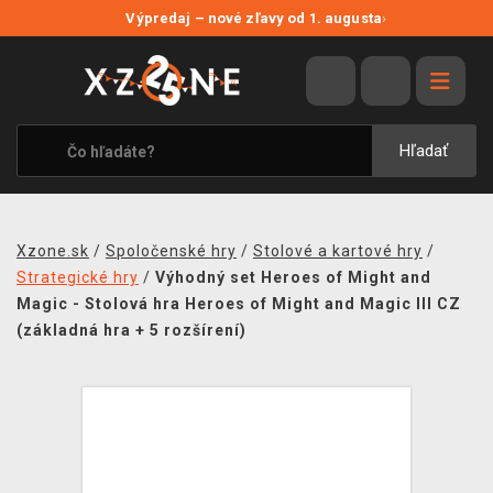
NOVÉ ZĽAVY
Výpredaj – nové zľavy od 1. augusta
›
VÝPREDAJ
VIDEOHRY
XZONE ORIGINALS
Hľadať
TEMATIKY
OBLEČENIE A DOPLNKY
Xzone.sk
/
Spoločenské hry
/
Stolové a kartové hry
/
MERCHANDISE
Strategické hry
/
Výhodný set Heroes of Might and
Magic - Stolová hra Heroes of Might and Magic III CZ
SPOLOČENSKÉ HRY
(základná hra + 5 rozšírení)
BLOG
KONTAKT
DOPRAVA