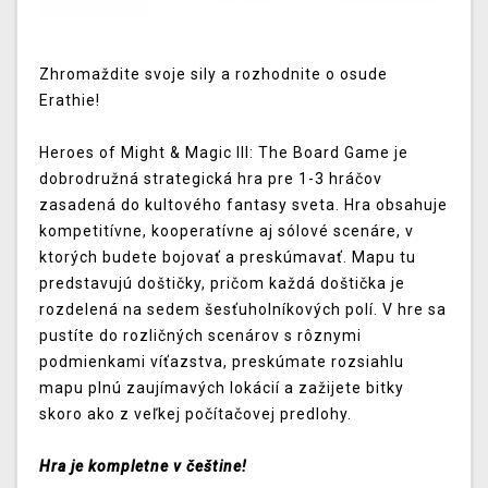
Zhromaždite svoje sily a rozhodnite o osude
Erathie!
Heroes of Might & Magic III: The Board Game je
dobrodružná strategická hra pre 1-3 hráčov
zasadená do kultového fantasy sveta. Hra obsahuje
kompetitívne, kooperatívne aj sólové scenáre, v
ktorých budete bojovať a preskúmavať. Mapu tu
predstavujú doštičky, pričom každá doštička je
rozdelená na sedem šesťuholníkových polí. V hre sa
pustíte do rozličných scenárov s rôznymi
podmienkami víťazstva, preskúmate rozsiahlu
mapu plnú zaujímavých lokácií a zažijete bitky
skoro ako z veľkej počítačovej predlohy.
Hra je kompletne v češtine!