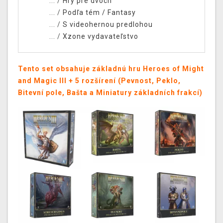
... /
Hry pre dvoch
... /
Podľa tém
/
Fantasy
... /
S videohernou predlohou
... /
Xzone vydavateľstvo
Tento set obsahuje základnú hru Heroes of Might
and Magic III + 5 rozšírení (Pevnost, Peklo,
Bitevní pole, Bašta a Miniatury základních frakcí)