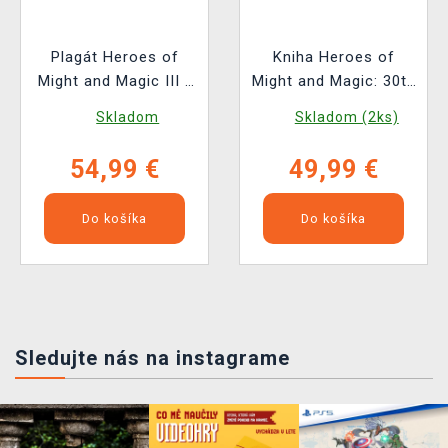
Plagát Heroes of
Kniha Heroes of
Might and Magic III -
Might and Magic: 30th
Dragons, Archangel &
Anniversary
Skladom
Skladom (2ks)
Archdevil (sada 3
Retrospective
kusov)
54,99 €
49,99 €
Do košíka
Do košíka
Sledujte nás na instagrame