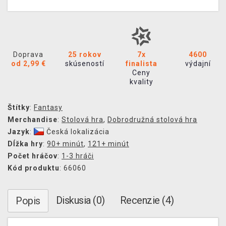
Doprava
25 rokov
7x
4600
od 2,99 €
skúseností
finalista
výdajní
Ceny
kvality
Štítky
:
Fantasy
Merchandise
:
Stolová hra
,
Dobrodružná stolová hra
Jazyk
:
Česká lokalizácia
Dĺžka hry
:
90+ minút
,
121+ minút
Počet hráčov
:
1-3 hráči
Kód produktu
: 66060
Diskusia (0)
Recenzie (4)
Popis