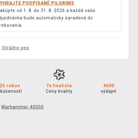
YHRAJTE PODPÍSANÉ PILGRIMS
akúpte od 1. 8. do 31. 8. 2026 a každá vaša
bjednávka bude automaticky zaradená do
rebovania.
Strážny pes
25 rokov
7x finalista
4600
skúseností
Ceny kvality
výdajní
,
Warhammer 40000
p