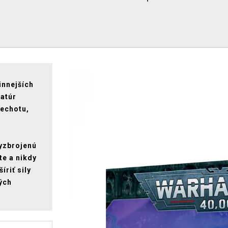
innejších
iatúr
pechotu,
vyzbrojenú
te a nikdy
íriť sily
ých