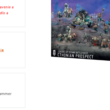
avenie a
dlo a
rie
ammer