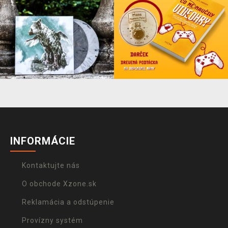
INFORMÁCIE
Kontaktujte nás
O obchode Xzone.sk
Reklamácia a odstúpenie
Provízny systém