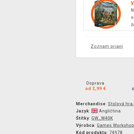
V
N
o
ž
Zoznam prianí
Doprava
od 2,99 €
Merchandise
:
Stolová hra
Jazyk
:
Angličtina
Štítky
:
GW_W40K
Výrobca
:
Games Worksho
Kód produktu
: 74978