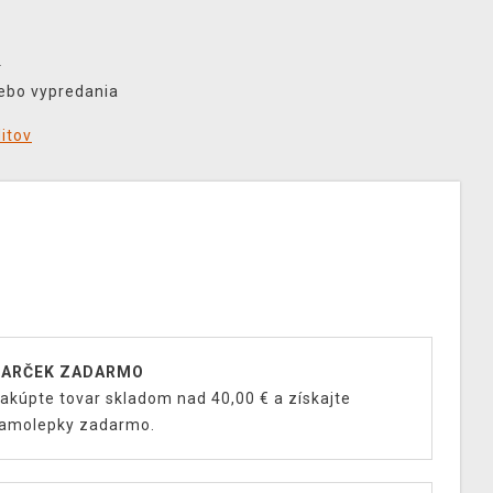
€
lebo vypredania
ditov
ARČEK ZADARMO
akúpte tovar skladom nad 40,00 € a získajte
amolepky zadarmo.