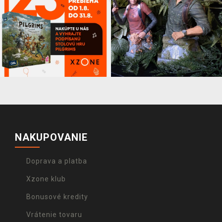
NAKUPOVANIE
Doprava a platba
Xzone klub
Bonusové kredity
Vrátenie tovaru