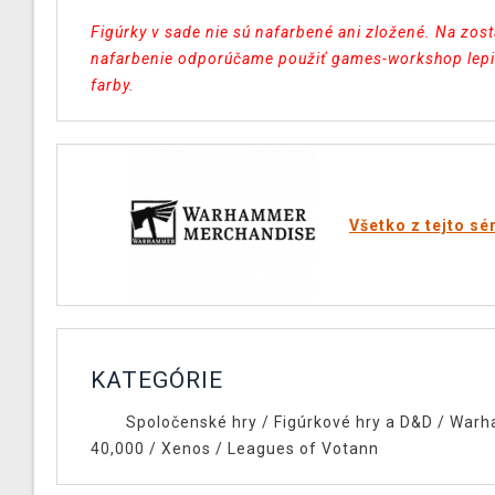
Figúrky v sade nie sú nafarbené ani zložené. Na zost
nafarbenie odporúčame použiť games-workshop lepi
farby.
Všetko z tejto sé
KATEGÓRIE
Spoločenské hry
/
Figúrkové hry a D&D
/
Warh
40,000
/
Xenos
/
Leagues of Votann