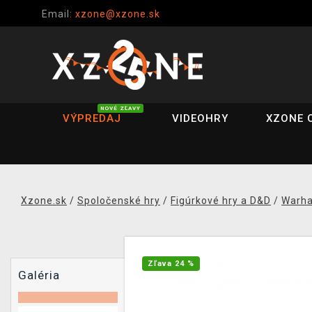
Email:
xzone@xzone.sk
NOVÉ ZĽAVY
VÝPREDAJ
VIDEOHRY
XZONE 
Xzone.sk
/
Spoločenské hry
/
Figúrkové hry a D&D
/
Warh
Zľava 24 %
Galéria