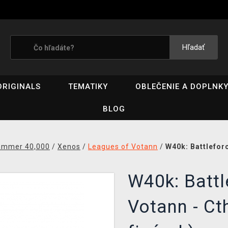
Hľadať
ORIGINALS
TEMATIKY
OBLEČENIE A DOPLNK
BLOG
ammer 40,000
/
Xenos
/
Leagues of Votann
/
W40k: Battlefor
W40k: Battl
Votann - Ct