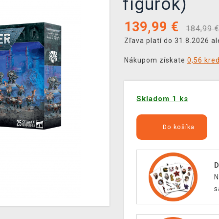
figúrok)
139,99
€
184,99 
Zľava platí do 31.8.2026 a
Nákupom získate
0,56 kre
Skladom 1 ks
Do košíka
D
N
s