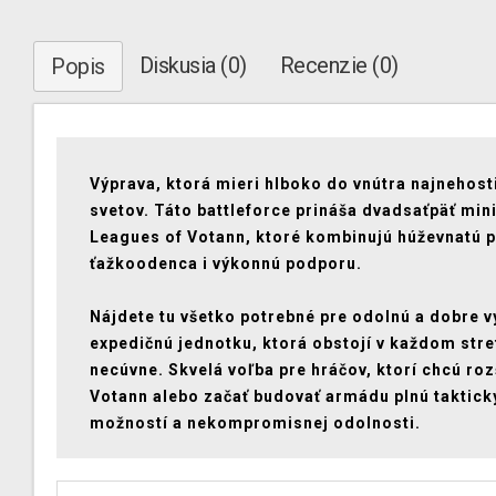
Diskusia (0)
Recenzie (0)
Popis
Výprava, ktorá mieri hlboko do vnútra najnehost
svetov. Táto battleforce prináša dvadsaťpäť min
Leagues of Votann, ktoré kombinujú húževnatú 
ťažkoodenca i výkonnú podporu.
Nájdete tu všetko potrebné pre odolnú a dobre 
expedičnú jednotku, ktorá obstojí v každom stre
necúvne. Skvelá voľba pre hráčov, ktorí chcú rozš
Votann alebo začať budovať armádu plnú taktick
možností a nekompromisnej odolnosti.