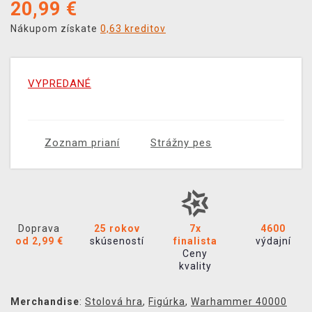
20,99
€
Nákupom získate
0,63 kreditov
VYPREDANÉ
Zoznam prianí
Strážny pes
Doprava
25 rokov
7x
4600
od 2,99 €
skúseností
finalista
výdajní
Ceny
kvality
Merchandise
:
Stolová hra
,
Figúrka
,
Warhammer 40000