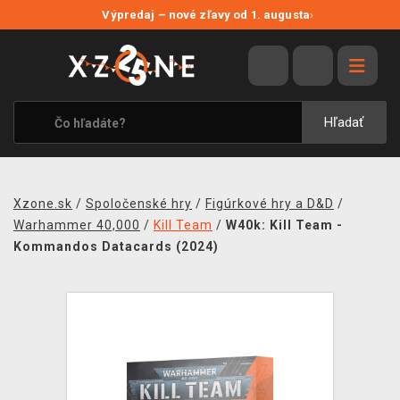
NOVÉ ZĽAVY
Výpredaj – nové zľavy od 1. augusta
›
VÝPREDAJ
VIDEOHRY
XZONE ORIGINALS
Hľadať
TEMATIKY
OBLEČENIE A DOPLNKY
Xzone.sk
/
Spoločenské hry
/
Figúrkové hry a D&D
/
MERCHANDISE
Warhammer 40,000
/
Kill Team
/
W40k: Kill Team -
Kommandos Datacards (2024)
SPOLOČENSKÉ HRY
BLOG
KONTAKT
DOPRAVA