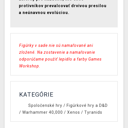
protivníkov prevalcovať drvivou presilou
a neúnavnou evolúciou.
Figúrky v sade nie sú namaľované ani
zložené. Na zostavenie a namaľovanie
odporúčame použiť lepidlo a farby Games
Workshop.
KATEGÓRIE
Spoločenské hry
/
Figúrkové hry a D&D
/
Warhammer 40,000
/
Xenos
/
Tyranids