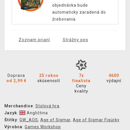
objednávka bude
automaticky zaradená do
žrebovania.
Zoznam prianí
Strážny pes
Doprava
25 rokov
7x
4600
od 2,99 €
skúseností
finalista
výdajní
Ceny
kvality
Merchandise
:
Stolová hra
Jazyk
:
Angličtina
Štítky
:
GW_AOS
,
Age of Sigmar
,
Age of Sigmar Figúrky
Výrobca
:
Games Workshop