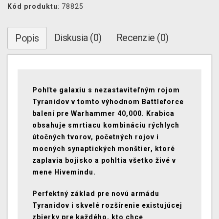
Kód produktu
: 78825
Diskusia (0)
Recenzie (0)
Popis
Pohľte galaxiu s nezastaviteľným rojom
Tyranidov v tomto výhodnom Battleforce
balení pre Warhammer 40,000. Krabica
obsahuje smrtiacu kombináciu rýchlych
útočných tvorov, početných rojov i
mocných synaptických monštier, ktoré
zaplavia bojisko a pohltia všetko živé v
mene Hivemindu.
Perfektný základ pre novú armádu
Tyranidov i skvelé rozšírenie existujúcej
zbierky pre každého, kto chce