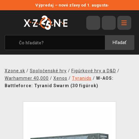
NOVÉ ZĽAVY
Výpredaj – nové zľavy od 1. augusta
›
VÝPREDAJ
VIDEOHRY
XZONE ORIGINALS
Hľadať
TEMATIKY
OBLEČENIE A DOPLNKY
Xzone.sk
/
Spoločenské hry
/
Figúrkové hry a D&D
/
MERCHANDISE
Warhammer 40,000
/
Xenos
/
Tyranids
/
W-AOS:
Battleforce: Tyranid Swarm (30 figúrok)
SPOLOČENSKÉ HRY
BLOG
KONTAKT
DOPRAVA