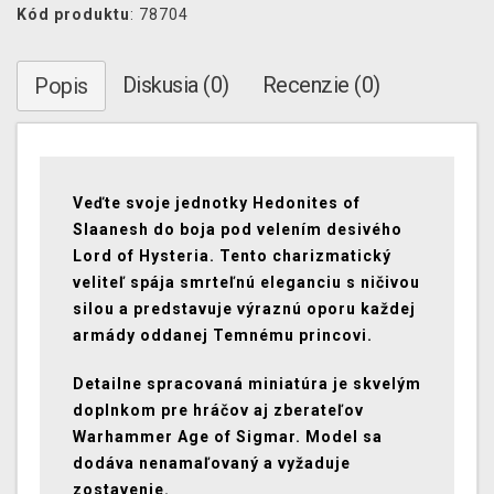
Kód produktu
: 78704
Diskusia (0)
Recenzie (0)
Popis
Veďte svoje jednotky
Hedonites of
Slaanesh
do boja pod velením desivého
Lord of Hysteria
. Tento charizmatický
veliteľ spája smrteľnú eleganciu s ničivou
silou a predstavuje výraznú oporu každej
armády oddanej
Temnému princovi
.
Detailne spracovaná miniatúra je skvelým
doplnkom pre hráčov aj zberateľov
Warhammer Age of Sigmar
. Model sa
dodáva nenamaľovaný a vyžaduje
zostavenie.