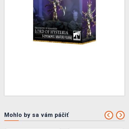
Mohlo by sa vám páčiť