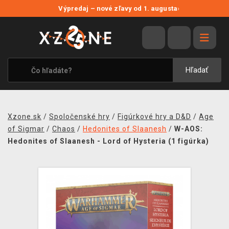
NOVÉ ZĽAVY
Výpredaj – nové zľavy od 1. augusta
›
VÝPREDAJ
VIDEOHRY
XZONE ORIGINALS
Hľadať
TEMATIKY
OBLEČENIE A DOPLNKY
Xzone.sk
/
Spoločenské hry
/
Figúrkové hry a D&D
/
Age
MERCHANDISE
of Sigmar
/
Chaos
/
Hedonites of Slaanesh
/
W-AOS:
Hedonites of Slaanesh - Lord of Hysteria (1 figúrka)
SPOLOČENSKÉ HRY
BLOG
KONTAKT
DOPRAVA