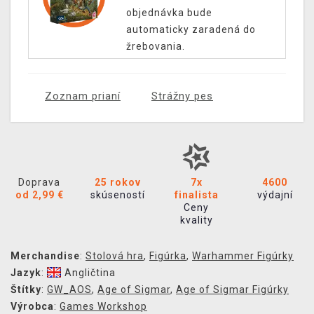
objednávka bude
automaticky zaradená do
žrebovania.
Zoznam prianí
Strážny pes
Doprava
25 rokov
7x
4600
od 2,99 €
skúseností
finalista
výdajní
Ceny
kvality
Merchandise
:
Stolová hra
,
Figúrka
,
Warhammer Figúrky
Jazyk
:
Angličtina
Štítky
:
GW_AOS
,
Age of Sigmar
,
Age of Sigmar Figúrky
Výrobca
:
Games Workshop