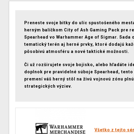
Preneste svoje bitky do ulíc spustošeného mest
herným balíčkom City of Ash Gaming Pack pre r
Spearhead vo Warhammer Age of Sigmar. Sada 
tematický terén aj herné prvky, ktoré dodajú každ
pôsobivú atmosféru a nové taktické možnosti.
Či už rozširujete svoje bojisko, alebo hľadáte id
doplnok pre pravidelné súboje Spearhead, tento
premení váš herný stôl na živú vojnovú zónu plnú
strategických výziev.
Všetko z tejto sé