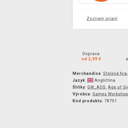
Zoznam prianí
Doprava
od 2,99 €
Merchandise
:
Stolová hra
Jazyk
:
Angličtina
Štítky
:
GW_AOS
,
Age of S
Výrobca
:
Games Worksho
Kód produktu
: 78701