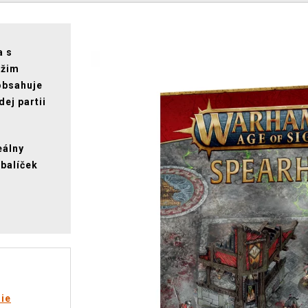
a s
ežim
obsahuje
ej partii
eálny
 balíček
rie