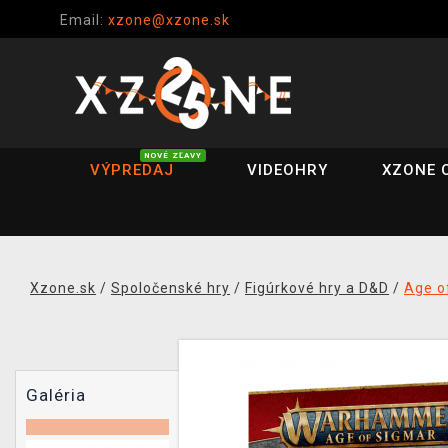
Email:
xzone@xzone.sk
NOVÉ ZĽAVY
VÝPREDAJ
VIDEOHRY
XZONE 
Xzone.sk
/
Spoločenské hry
/
Figúrkové hry a D&D
/
Age o
Galéria