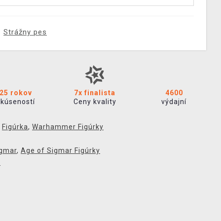
Strážny pes
25 rokov
7x finalista
4600
skúseností
Ceny kvality
výdajní
,
Figúrka
,
Warhammer Figúrky
igmar
,
Age of Sigmar Figúrky
p