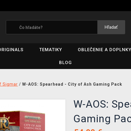
Hľadať
ORIGINALS
TEMATIKY
OBLEČENIE A DOPLNK
BLOG
f Sigmar
/
W-AOS: Spearhead - City of Ash Gaming Pack
W-AOS: Spea
Gaming Pa