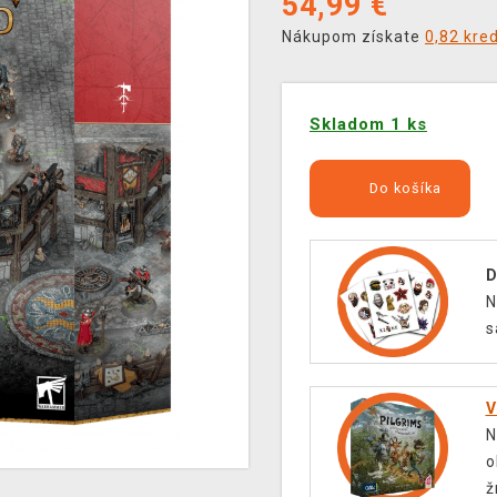
54,99
€
Nákupom získate
0,82 kre
Skladom 1 ks
Do košíka
D
N
s
V
N
o
ž