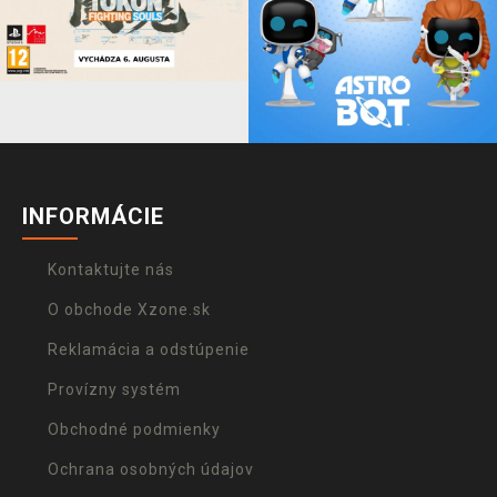
INFORMÁCIE
Kontaktujte nás
O obchode Xzone.sk
Reklamácia a odstúpenie
Provízny systém
Obchodné podmienky
Ochrana osobných údajov