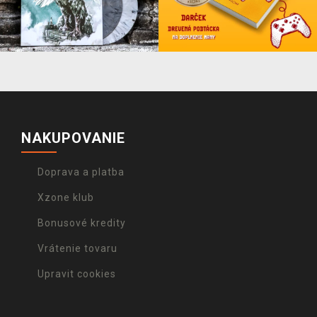
NAKUPOVANIE
Doprava a platba
Xzone klub
Bonusové kredity
Vrátenie tovaru
Upravit cookies