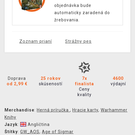
objednávka bude
automaticky zaradená do
žrebovania.
Zoznam prianí
Strážny pes
Doprava
25 rokov
7x
4600
od 2,99 €
skúseností
finalista
výdajní
Ceny
kvality
Merchandise
:
Herná príručka
,
Hracie karty
,
Warhammer
Knihy
Jazyk
:
Angličtina
Štítky
:
GW_AOS
,
Age of Sigmar