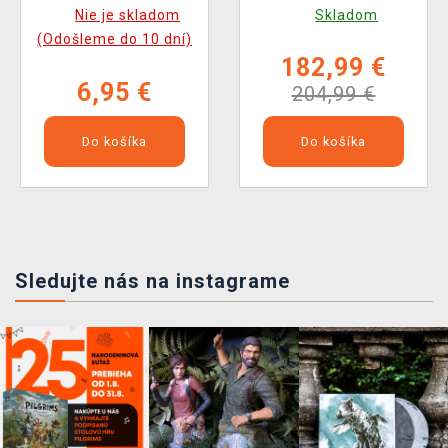
Tape Measure
Nie je skladom
Skladom
(Odošleme do 10 dní)
182,99 €
6,95 €
204,99 €
Do košíka
Do košíka
Sledujte nás na instagrame