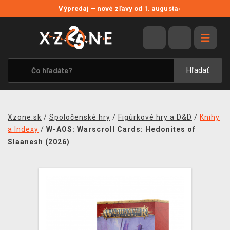
NOVÉ ZĽAVY
Výpredaj – nové zľavy od 1. augusta
›
VÝPREDAJ
VIDEOHRY
XZONE ORIGINALS
Hľadať
TEMATIKY
OBLEČENIE A DOPLNKY
Xzone.sk
/
Spoločenské hry
/
Figúrkové hry a D&D
/
Knihy
MERCHANDISE
a Indexy
/
W-AOS: Warscroll Cards: Hedonites of
Slaanesh (2026)
SPOLOČENSKÉ HRY
BLOG
KONTAKT
DOPRAVA