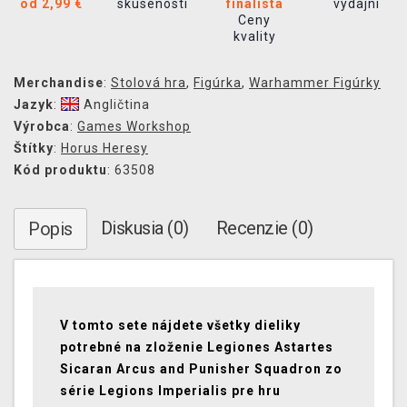
od 2,99 €
skúseností
finalista
výdajní
Ceny
kvality
Merchandise
:
Stolová hra
,
Figúrka
,
Warhammer Figúrky
Jazyk
:
Angličtina
Výrobca
:
Games Workshop
Štítky
:
Horus Heresy
Kód produktu
: 63508
Diskusia (0)
Recenzie (0)
Popis
V tomto sete nájdete všetky dieliky
potrebné na zloženie Legiones Astartes
Sicaran Arcus and Punisher Squadron zo
série Legions Imperialis pre hru