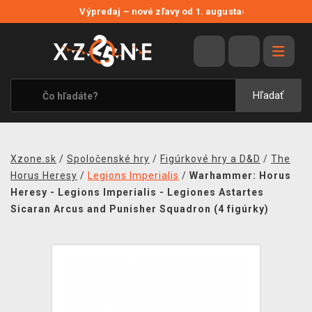
NOVÉ ZĽAVY
Výpredaj – nové zľavy od 1. augusta
›
VÝPREDAJ
VIDEOHRY
XZONE ORIGINALS
Hľadať
TEMATIKY
OBLEČENIE A DOPLNKY
Xzone.sk
/
Spoločenské hry
/
Figúrkové hry a D&D
/
The
MERCHANDISE
Horus Heresy
/
Legions Imperialis
/
Warhammer: Horus
Heresy - Legions Imperialis - Legiones Astartes
SPOLOČENSKÉ HRY
Sicaran Arcus and Punisher Squadron (4 figúrky)
BLOG
KONTAKT
DOPRAVA