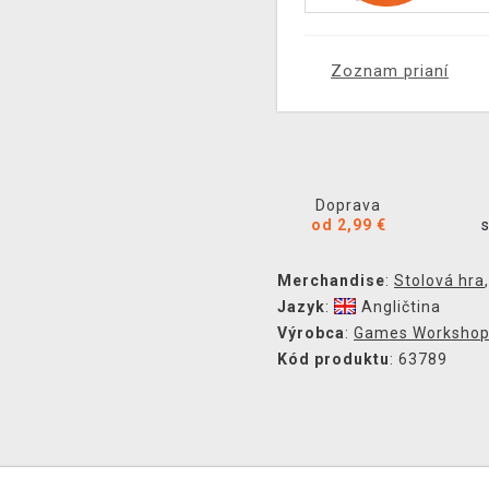
Zoznam prianí
Doprava
od 2,99 €
Merchandise
:
Stolová hra
Jazyk
:
Angličtina
Výrobca
:
Games Worksho
Kód produktu
: 63789