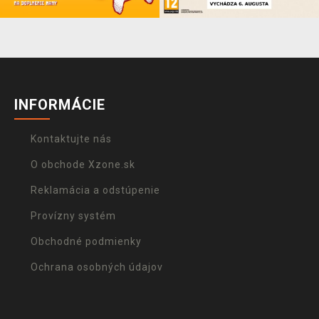
INFORMÁCIE
Kontaktujte nás
O obchode Xzone.sk
Reklamácia a odstúpenie
Provízny systém
Obchodné podmienky
Ochrana osobných údajov