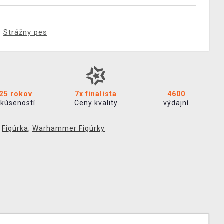
Strážny pes
25 rokov
7x finalista
4600
skúseností
Ceny kvality
výdajní
,
Figúrka
,
Warhammer Figúrky
p