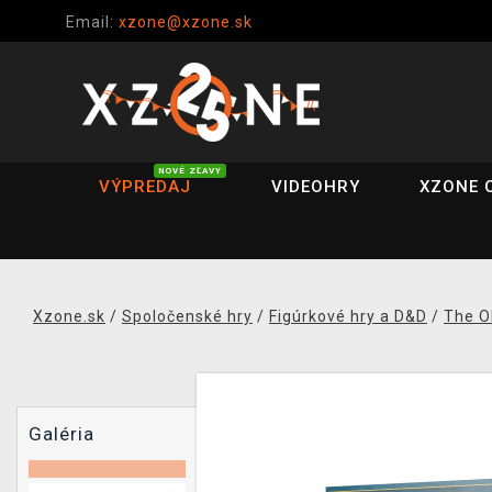
Email:
xzone@xzone.sk
NOVÉ ZĽAVY
VÝPREDAJ
VIDEOHRY
XZONE 
Xzone.sk
/
Spoločenské hry
/
Figúrkové hry a D&D
/
The O
Galéria