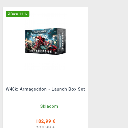
Zľava 11 %
W40k: Armageddon - Launch Box Set
Skladom
182,99 €
204,99 €