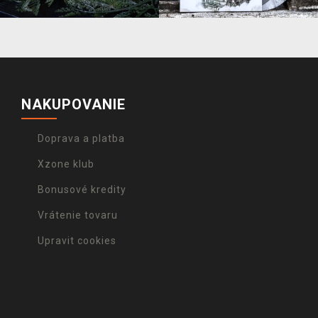
NAKUPOVANIE
Doprava a platba
Xzone klub
Bonusové kredity
Vrátenie tovaru
Upravit cookies