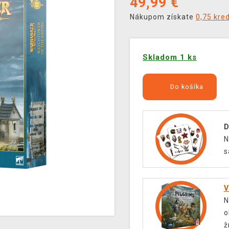
49,99
€
Nákupom získate
0,75 kre
Skladom 1 ks
Do košíka
D
N
s
V
N
o
ž