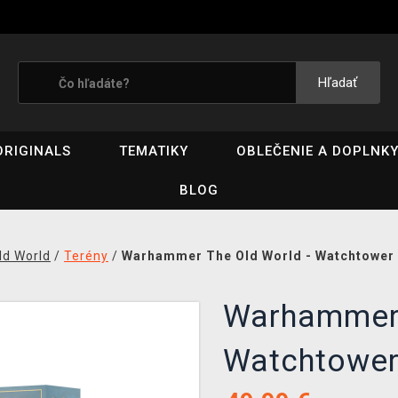
Hľadať
ORIGINALS
TEMATIKY
OBLEČENIE A DOPLNK
BLOG
ld World
/
Terény
/
Warhammer The Old World - Watchtower o
Warhammer 
Watchtower 