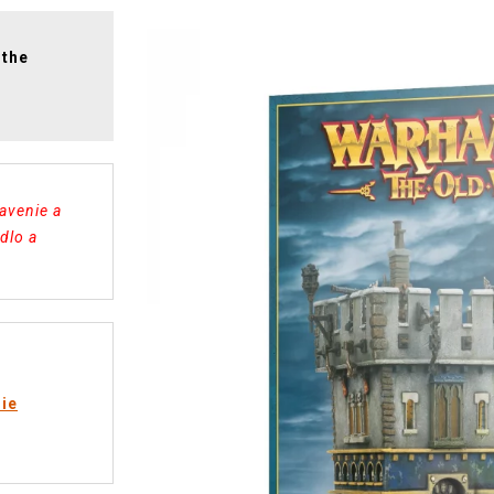
 the
avenie a
dlo a
rie