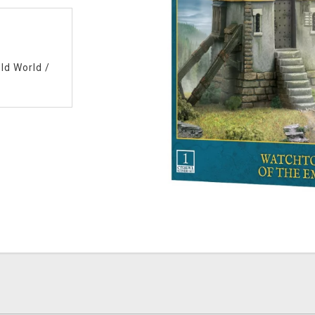
ld World
/