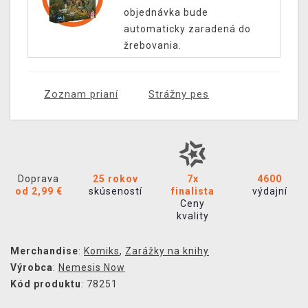
objednávka bude
automaticky zaradená do
žrebovania.
Zoznam prianí
Strážny pes
Doprava
25 rokov
7x
4600
od 2,99 €
skúseností
finalista
výdajní
Ceny
kvality
Merchandise
:
Komiks
,
Zarážky na knihy
Výrobca
:
Nemesis Now
Kód produktu
: 78251