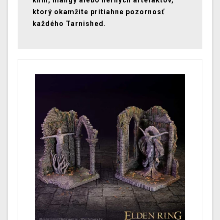
kníh, mangy alebo herných artefaktov,
ktorý okamžite pritiahne pozornosť
každého Tarnished.