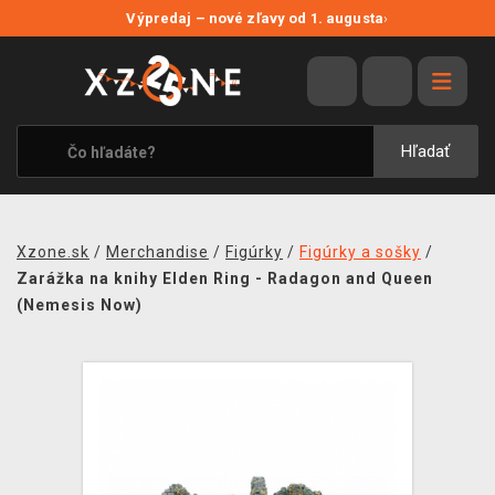
NOVÉ ZĽAVY
Výpredaj – nové zľavy od 1. augusta
›
VÝPREDAJ
VIDEOHRY
XZONE ORIGINALS
Hľadať
TEMATIKY
OBLEČENIE A DOPLNKY
Xzone.sk
/
Merchandise
/
Figúrky
/
Figúrky a sošky
/
MERCHANDISE
Zarážka na knihy Elden Ring - Radagon and Queen
(Nemesis Now)
SPOLOČENSKÉ HRY
BLOG
KONTAKT
DOPRAVA