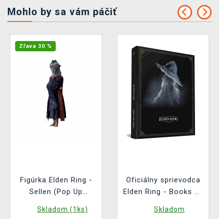
Mohlo by sa vám páčiť
Zľava 30 %
Figúrka Elden Ring -
Oficiálny sprievodca
Sellen (Pop Up
Elden Ring - Books of
Parade)
Knowledge Vol. 1: The
Skladom (1ks)
Skladom
Lands Between