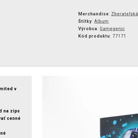
Merchandise
:
Zberateľská
Štítky
:
Album
Výrobca
:
Gamegenic
Kód produktu
: 77171
imited v
d na zips
vať cenné
ené