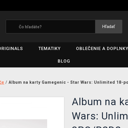
Hľadať
ORIGINALS
TEMATIKY
OBLEČENIE A DOPLNK
BLOG
če
/
Album na karty Gamegenic - Star Wars: Unlimited 18-
Album na ka
Wars: Unlim