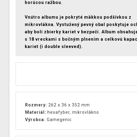
horúcou ražbou.
Vnútro albumu je pokryté mäkkou podšívkou z
mikrovlákna. Vystužený pevný obal poskytuje oc
aby boli zbierky kariet v bezpečí. Album obsahuj
s 18 vreckami s bočným plnením a celkovú kapac
kariet (i double sleeved).
Rozmery:
262 x 36 x 352 mm
Materiál:
hexafyber, mikrovlákno
Výrobca:
Gamegenic