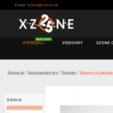
Email:
xzone@xzone.sk
NOVÉ ZĽAVY
VÝPREDAJ
VIDEOHRY
XZONE 
Xzone.sk
/
Spoločenské hry
/
Doplnky
/
Albumy a zaklada
Galéria