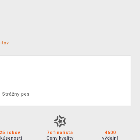
ditov
Strážny pes
25 rokov
7x finalista
4600
skúseností
Ceny kvality
výdajní