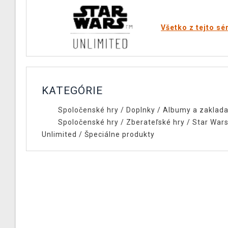
Všetko z tejto sé
KATEGÓRIE
Spoločenské hry
/
Doplnky
/
Albumy a zaklad
Spoločenské hry
/
Zberateľské hry
/
Star Wars
Unlimited
/
Špeciálne produkty