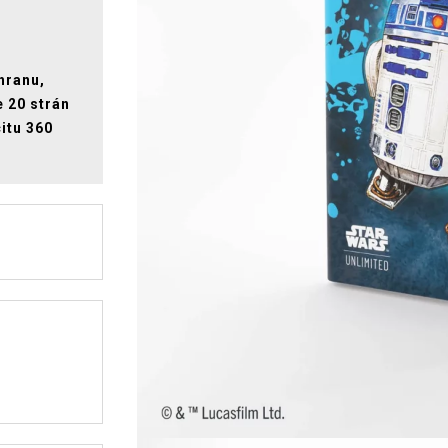
hranu,
e 20 strán
itu 360