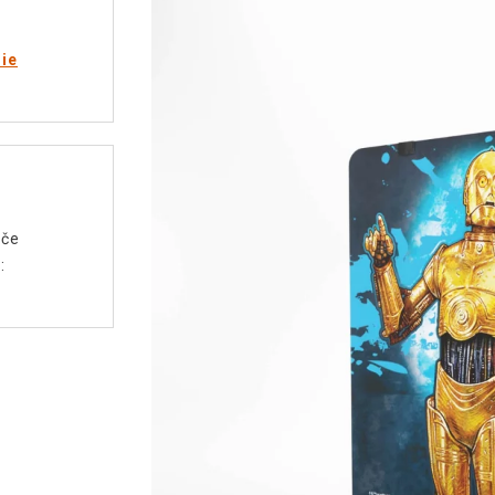
rie
ače
: