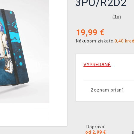
3PO/R2D2
(
1
x)
19,99
€
Nákupom získate
0,40 kre
VYPREDANÉ
Zoznam prianí
Doprava
od 2,99 €