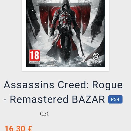
XZONE KLUB
Assassins Creed: Rogue
- Remastered BAZAR
PS4
(
1
x)
16,30
€