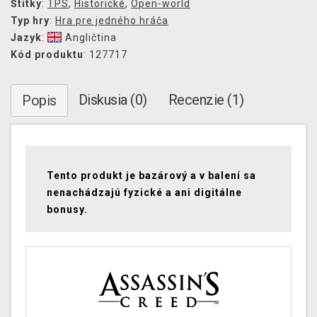
Štítky
:
TPS
,
Historické
,
Open-world
Typ hry
:
Hra pre jedného hráča
Jazyk
:
Angličtina
Kód produktu
: 127717
Diskusia (0)
Recenzie (1)
Popis
Tento produkt je bazárový a v balení sa
nenachádzajú fyzické a ani digitálne
bonusy.