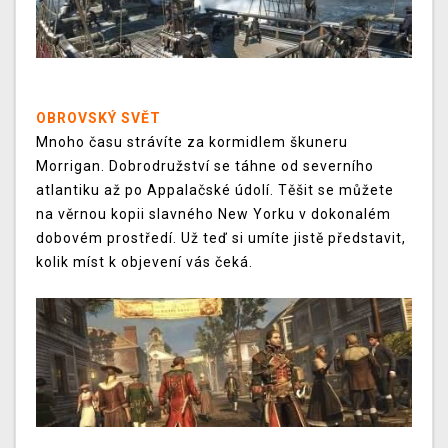
OBROVSKÝ SVĚT
Mnoho času strávíte za kormidlem škuneru
Morrigan. Dobrodružství se táhne od severního
atlantiku až po Appalačské údolí. Těšit se můžete
na věrnou kopii slavného New Yorku v dokonalém
dobovém prostředí. Už teď si umíte jistě představit,
kolik míst k objevení vás čeká.