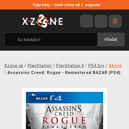
NOVÉ ZĽAVY
Výpredaj – nové zľavy od 1. augusta
›
VÝPREDAJ
VIDEOHRY
XZONE ORIGINALS
Hľadať
TEMATIKY
OBLEČENIE A DOPLNKY
Xzone.sk
/
PlayStation
/
PlayStation 4
/
PS4 hry
/
Akčné
MERCHANDISE
/
Assassins Creed: Rogue - Remastered BAZAR (PS4)
SPOLOČENSKÉ HRY
BLOG
BAZÁR
KONTAKT
DOPRAVA