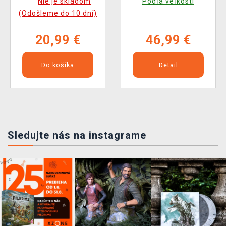
Nie je skladom
Podľa veľkostí
(Odošleme do 10 dní)
20,99 €
46,99 €
Do košíka
Detail
Sledujte nás na instagrame