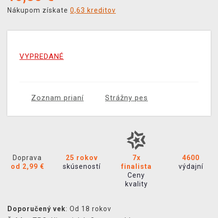
Nákupom získate
0,63 kreditov
VYPREDANÉ
Zoznam prianí
Strážny pes
Doprava
25 rokov
7x
4600
od 2,99 €
skúseností
finalista
výdajní
Ceny
kvality
Doporučený vek
: Od 18 rokov