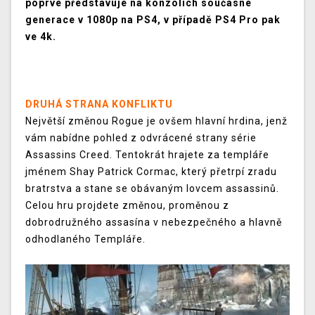
poprvé představuje na konzolích současné
generace v 1080p na PS4, v případě PS4 Pro pak
ve 4k.
DRUHÁ STRANA KONFLIKTU
Největší změnou Rogue je ovšem hlavní hrdina, jenž
vám nabídne pohled z odvrácené strany série
Assassins Creed. Tentokrát hrajete za templáře
jménem Shay Patrick Cormac, který přetrpí zradu
bratrstva a stane se obávaným lovcem assassinů.
Celou hru projdete změnou, proměnou z
dobrodružného assasína v nebezpečného a hlavně
odhodlaného Templáře.