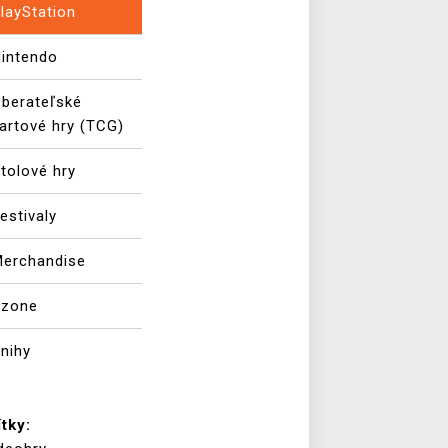
layStation
intendo
berateľské
artové hry (TCG)
tolové hry
estivaly
erchandise
Xzone
nihy
ítky: