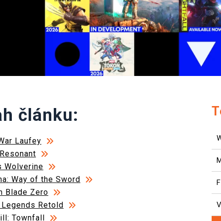
T
h článku:
War Laufey
 Resonant
s Wolverine
a: Way of the Sword
F
 Blade Zero
 Legends Retold
V
ill: Townfall