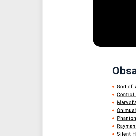
Obsa
God of 
Control
Marvel’
Onimush
Phantom
Rayman
Silent H