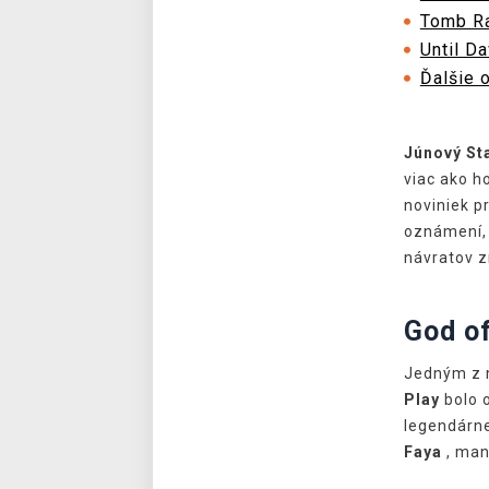
Tomb Ra
Until D
Ďalšie 
Júnový Sta
viac ako h
noviniek p
oznámení, 
návratov z
God o
Jedným z 
Play
bolo 
legendárne
Faya
, man