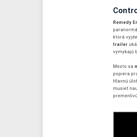
Contr
Remedy En
paranormá
ktorá vyjd
trailer
ukáz
vymykajú b
Mesto sa
popiera pr
Hlavnú úl
musieť nau
premenliv