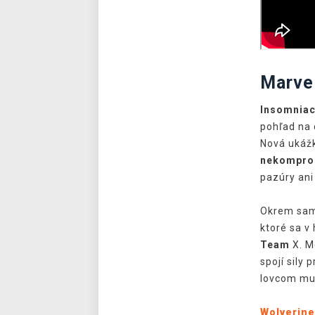
Marvel
Insomnia
pohľad na
Nová ukáž
nekomprom
pazúry ani
Okrem samo
ktoré sa v
Team
X. M
spojí sily
lovcom m
Wolverine