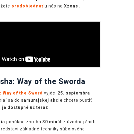
ôžete
predobjednať
u nás na
Xzone
.
sha: Way of the Sword
a
 Way of the Sword
vyjde
25. septembra
iaľ sa do
samurajskej akcie
chcete pustiť
 je dostupné už teraz
.
ia
ponúkne zhruba
30 minút
z úvodnej časti
predstaví základné techniky súbojového