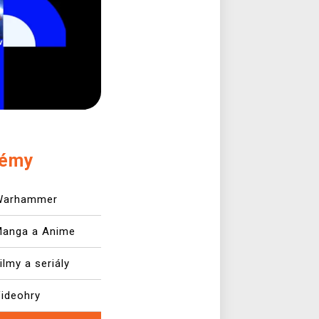
émy
Warhammer
Manga a Anime
ilmy a seriály
ideohry