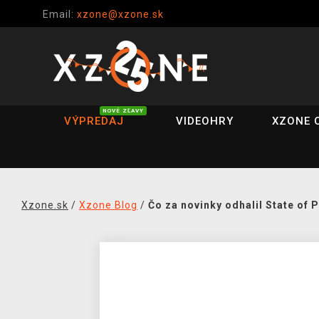
Email:
xzone@xzone.sk
NOVÉ ZĽAVY
VÝPREDAJ
VIDEOHRY
XZONE 
Xzone.sk
/
Xzone Blog
/
Čo za novinky odhalil State of 