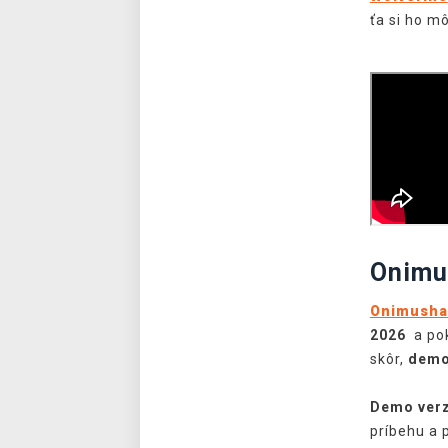
ťa si ho m
Onimu
Onimusha:
2026
a pok
skôr,
demo
Demo verz
príbehu a 