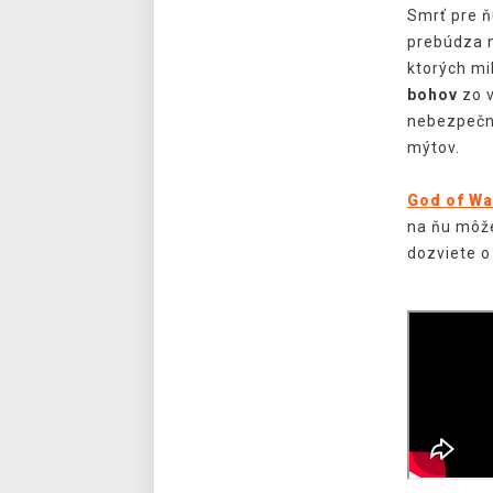
Smrť pre ň
prebúdza n
ktorých mi
bohov
zo 
nebezpečná
mýtov.
God of Wa
na ňu môž
dozviete o