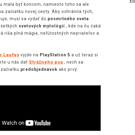
Vi
u mala byť koncom, namiesto toho sa ale
a začiatku novej cesty. Aby ochránila tých,
luje, musí sa vydať do
posmrtného sveta
všetkých
svetových mytológií
, kde na ňu čaká
 ríša plná mágie, neľútostných nepriateľov a
r Laufey
vyjde na
PlayStation 5
a už teraz si
ete u nás dať
Strážneho psa
, nech sa
 začiatku
predobjednávok
ako prvý.