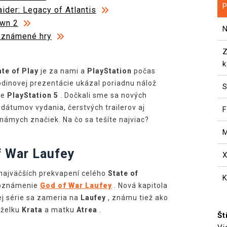
P
ider: Legacy of Atlantis
awn 2
N
oznámené hry
Z
k
te of Play
je za nami a
PlayStation
počas
odinovej prezentácie ukázal poriadnu nálož
S
re
PlayStation 5
. Dočkali sme sa nových
dátumov vydania, čerstvých trailerov aj
F
námych značiek. Na čo sa tešíte najviac?
M
f War Laufey
najväčších prekvapení celého
State of
K
oznámenie
God of War Laufey
. Nová kapitola
j série sa zameria na
Laufey
, známu tiež ako
želku
Krata
a matku
Atrea
.
Št