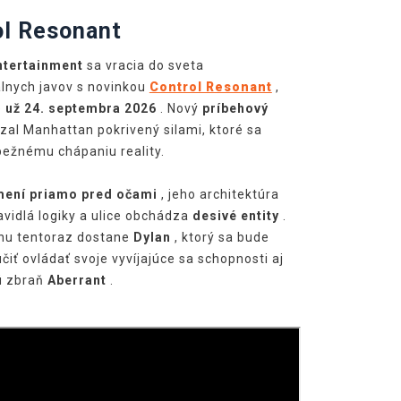
ol Resonant
tertainment
sa vracia do sveta
lnych javov s novinkou
Control Resonant
,
e
už 24. septembra 2026
. Nový
príbehový
al Manhattan pokrivený silami, ktoré sa
ežnému chápaniu reality.
mení priamo pred očami
, jeho architektúra
avidlá logiky a ulice obchádza
desivé entity
.
ohu tentoraz dostane
Dylan
, ktorý sa bude
čiť ovládať svoje vyvíjajúce sa schopnosti aj
ú zbraň
Aberrant
.