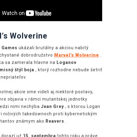
’s Wolverine
c Games
ukázali brutálny a akciou nabitý
 chystané dobrodružstvo
Marvel's Wolverine
.
ka sa zamerala hlavne na
Loganov
isný štýl boja
, ktorý rozhodne nebude šetriť
 nepriateľov.
tnej akcie sme videli aj niektoré postavy,
 hre objavia v rámci mutantskej jednotky
edzi nimi nechýba
Jean Grey
, s ktorou Logan
 pri ničivých takedownoch proti kybernetickým
utantov známym ako
Reavers
.
dorazí už
15. septembra
tohto roku a práve