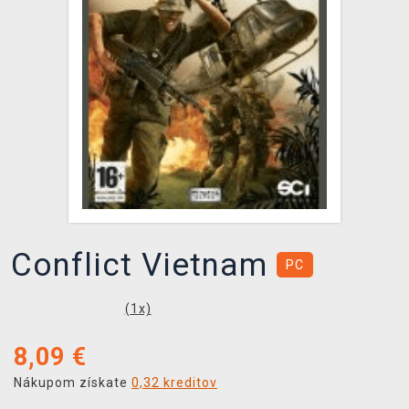
XZONE KLUB
Conflict Vietnam
PC
(
1
x)
8,09
€
Nákupom získate
0,32 kreditov