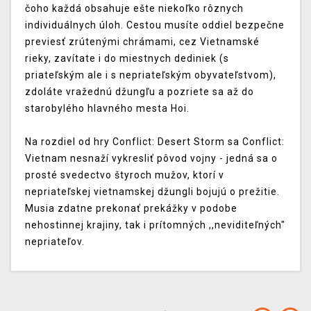
čoho každá obsahuje ešte niekoľko rôznych
individuálnych úloh. Cestou musíte oddiel bezpečne
previesť zrútenými chrámami, cez Vietnamské
rieky, zavítate i do miestnych dediniek (s
priateľským ale i s nepriateľským obyvateľstvom),
zdoláte vražednú džungľu a pozriete sa až do
starobylého hlavného mesta Hoi.
Na rozdiel od hry Conflict: Desert Storm sa Conflict:
Vietnam nesnaží vykresliť pôvod vojny - jedná sa o
prosté svedectvo štyroch mužov, ktorí v
nepriateľskej vietnamskej džungli bojujú o prežitie.
Musia zdatne prekonať prekážky v podobe
nehostinnej krajiny, tak i prítomných ,,neviditeľných"
nepriateľov.