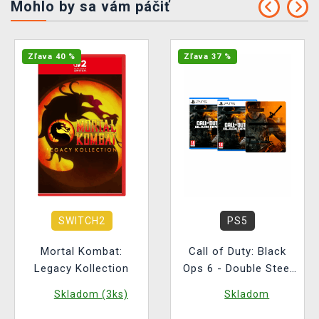
Mohlo by sa vám páčiť
Zľava 40 %
Zľava 37 %
SWITCH2
PS5
Mortal Kombat:
Call of Duty: Black
Legacy Kollection
Ops 6 - Double Steel
Pack
Skladom (3ks)
Skladom