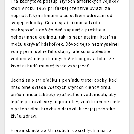
Hra zachytáva postup štyroch amerických vojakov,
ktorí v roku 1968 pri ťažkej ofenzíve uviazli za
nepriateľskými líniami a sú celkom odrezaní od
svojej jednotky. Cestu späť si musia tvrdo
prebojovať a deň čo deň zápasiť o prežitie s
nehostinnou krajinou, tak i s nepriateľmi, ktorí sa
môžu ukrývať kdekoľvek. Dôvod tejto nezmyselnej
vojny je im úplne ľahostajný, ale sú si bolestne
vedomí všade prítomných Vietcongov a toho, že
život si budú musieť tvrdo vybojovať.
Jedná sa o strieľačku z pohľadu tretej osoby, keď
hráč plne ovláda všetkých štyroch členov tímu,
pričom musí takticky využívať ich vedomosti, aby
lepšie prerazili šíky nepriateľov, zničili určené ciele
a potenciálnu hrozbu a dorazili k svojej jednotke
živí a zdraví.
Hra sa skladá zo štrnástich rozsiahlych misií, z