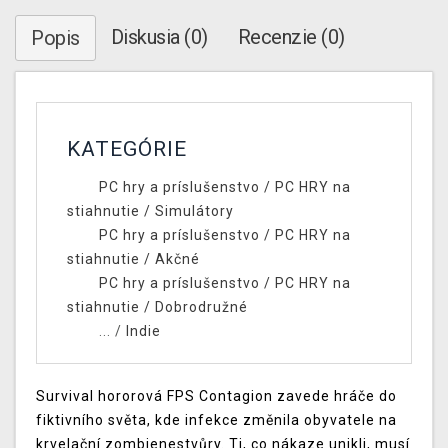
Diskusia (0)
Recenzie (0)
Popis
KATEGÓRIE
PC hry a príslušenstvo
/
PC HRY na
stiahnutie
/
Simulátory
PC hry a príslušenstvo
/
PC HRY na
stiahnutie
/
Akčné
PC hry a príslušenstvo
/
PC HRY na
stiahnutie
/
Dobrodružné
... /
Indie
Survival hororová FPS Contagion zavede hráče do
fiktivního světa, kde infekce změnila obyvatele na
krvelační zombienestvůry. Ti, co nákaze unikli, musí