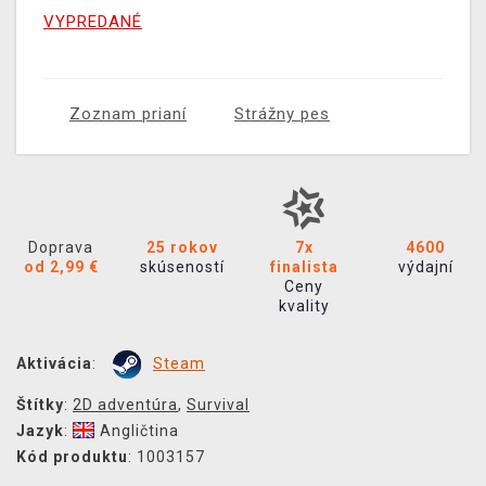
VYPREDANÉ
Zoznam prianí
Strážny pes
Doprava
25 rokov
7x
4600
od 2,99 €
skúseností
finalista
výdajní
Ceny
kvality
Aktivácia
:
Steam
Štítky
:
2D adventúra
,
Survival
Jazyk
:
Angličtina
Kód produktu
: 1003157