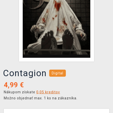
XZONE KLUB
Contagion
Digital
4,99
€
Nákupom získate
0,05 kreditov
Možno objednať max. 1 ks na zákazníka.