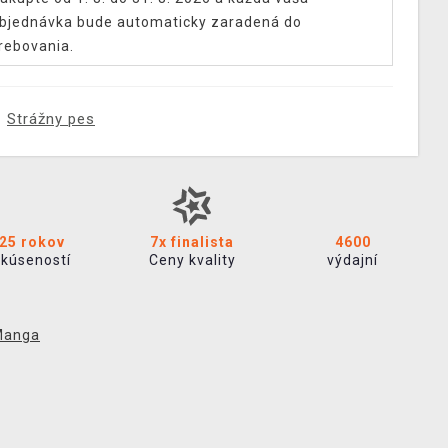
bjednávka bude automaticky zaradená do
rebovania.
Strážny pes
25 rokov
7x finalista
4600
skúseností
Ceny kvality
výdajní
Manga