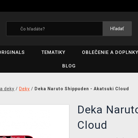
Hľadať
ORIGINALS
TEMATIKY
OBLEČENIE A DOPLNK
BLOG
 a deky
/
Deky
/
Deka Naruto Shippuden - Akatsuki Cloud
Deka Naruto
Cloud