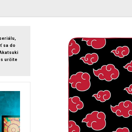
seriálu,
ať sa do
Akatsuki
s určite