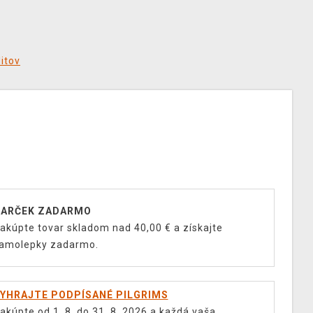
ditov
ARČEK ZADARMO
akúpte tovar skladom nad 40,00 € a získajte
amolepky zadarmo.
YHRAJTE PODPÍSANÉ PILGRIMS
akúpte od 1. 8. do 31. 8. 2026 a každá vaša