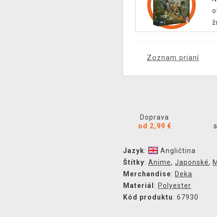
o
ž
Zoznam prianí
Doprava
od 2,99 €
Jazyk
:
Angličtina
Štítky
:
Anime
,
Japonské
,
Merchandise
:
Deka
Materiál
:
Polyester
Kód produktu
: 67930