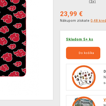
(
3
x)
23,99
€
Nákupom získate
0,48 kre
Skladom 5+ ks
Do košíka
D
N
s
V
N