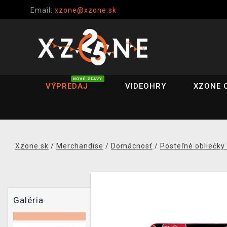
Email:
xzone@xzone.sk
NOVÉ ZĽAVY
VÝPREDAJ
VIDEOHRY
XZONE 
Xzone.sk
/
Merchandise
/
Domácnosť
/
Posteľné obliečky
Galéria