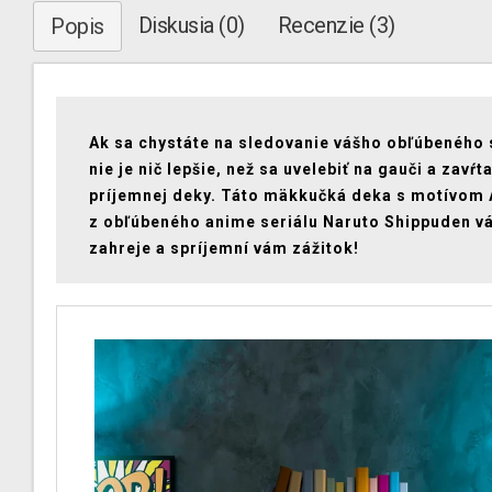
Diskusia (0)
Recenzie (3)
Popis
Ak sa chystáte na sledovanie vášho obľúbeného 
nie je nič lepšie, než sa uvelebiť na gauči a zavŕt
príjemnej deky. Táto mäkkučká deka s motívom 
z obľúbeného anime seriálu Naruto Shippuden vá
zahreje a spríjemní vám zážitok!