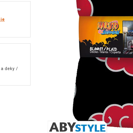
rie
 a deky
/