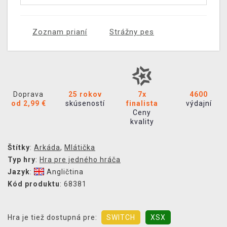
Zoznam prianí
Strážny pes
Doprava
25 rokov
7x
4600
od 2,99 €
skúseností
finalista
výdajní
Ceny
kvality
Štítky
:
Arkáda
,
Mlátička
Typ hry
:
Hra pre jedného hráča
Jazyk
:
Angličtina
Kód produktu
: 68381
Hra je tiež dostupná pre:
SWITCH
XSX