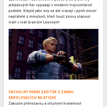
arkádových her vypadají v moderní trojrozměrné
podobě. Stejně jako ony se ale vracejí i jejich mocní
nepřátelé z minulosti, kteří touží znovu stanout
tváří v tvář bratrům Leeovým!
VRCHOLNÝ HERNÍ ZÁŽITEK Z ŽÁNRU
SKROLOVACÍCH MLÁTIČEK
Zakuste přímočarou a intuitivní hratelnost