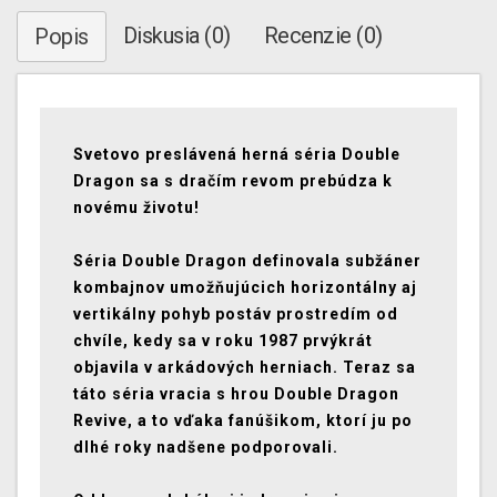
Diskusia (0)
Recenzie (0)
Popis
Svetovo preslávená herná séria Double
Dragon sa s dračím revom prebúdza k
novému životu!
Séria Double Dragon definovala subžáner
kombajnov umožňujúcich horizontálny aj
vertikálny pohyb postáv prostredím od
chvíle, kedy sa v roku 1987 prvýkrát
objavila v arkádových herniach. Teraz sa
táto séria vracia s hrou Double Dragon
Revive, a to vďaka fanúšikom, ktorí ju po
dlhé roky nadšene podporovali.