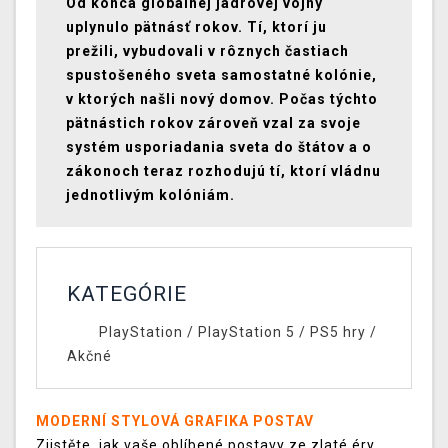
Od konca globálnej jadrovej vojny
uplynulo pätnásť rokov. Tí, ktorí ju
prežili, vybudovali v rôznych častiach
spustošeného sveta samostatné kolónie,
v ktorých našli nový domov. Počas týchto
pätnástich rokov zároveň vzal za svoje
systém usporiadania sveta do štátov a o
zákonoch teraz rozhodujú tí, ktorí vládnu
jednotlivým kolóniám.
KATEGÓRIE
PlayStation
/
PlayStation 5
/
PS5 hry
/
Akčné
MODERNÍ STYLOVÁ GRAFIKA POSTAV
Zjistěte, jak vaše oblíbené postavy ze zlaté éry