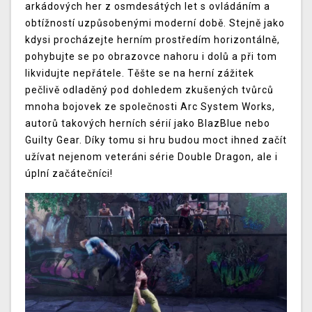
arkádových her z osmdesátých let s ovládáním a
obtížností uzpůsobenými moderní době. Stejně jako
kdysi procházejte herním prostředím horizontálně,
pohybujte se po obrazovce nahoru i dolů a při tom
likvidujte nepřátele. Těšte se na herní zážitek
pečlivě odladěný pod dohledem zkušených tvůrců
mnoha bojovek ze společnosti Arc System Works,
autorů takových herních sérií jako BlazBlue nebo
Guilty Gear. Díky tomu si hru budou moct ihned začít
užívat nejenom veteráni série Double Dragon, ale i
úplní začátečníci!