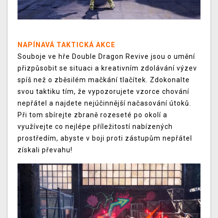
NAPÍNAVÁ TAKTICKÁ AKCE
Souboje ve hře Double Dragon Revive jsou o umění
přizpůsobit se situaci a kreativním zdolávání výzev
spíš než o zběsilém mačkání tlačítek. Zdokonalte
svou taktiku tím, že vypozorujete vzorce chování
nepřátel a najdete nejúčinnější načasování útoků.
Při tom sbírejte zbraně rozeseté po okolí a
využívejte co nejlépe příležitostí nabízených
prostředím, abyste v boji proti zástupům nepřátel
získali převahu!