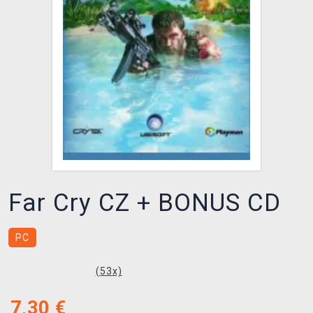
XZONE KLUB
Far Cry CZ + BONUS CD
PC
(
53
x)
7,30
€