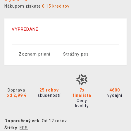
Nákupom získate
0,15 kreditov
VYPREDANÉ
Zoznam prianí
Strážny pes
Doprava
25 rokov
7x
4600
od 2,99 €
skúseností
finalista
výdajní
Ceny
kvality
Doporučený vek
: Od 12 rokov
Štítky
:
FPS