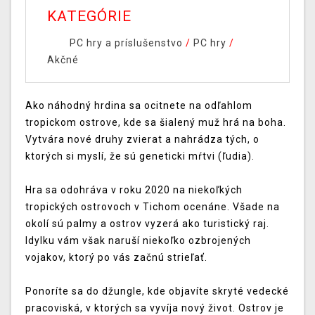
KATEGÓRIE
PC hry a príslušenstvo
/
PC hry
/
Akčné
Ako náhodný hrdina sa ocitnete na odľahlom
tropickom ostrove, kde sa šialený muž hrá na boha.
Vytvára nové druhy zvierat a nahrádza tých, o
ktorých si myslí, že sú geneticki mŕtvi (ľudia).
Hra sa odohráva v roku 2020 na niekoľkých
tropických ostrovoch v Tichom ocenáne. Všade na
okolí sú palmy a ostrov vyzerá ako turistický raj.
Idylku vám však naruší niekoľko ozbrojených
vojakov, ktorý po vás začnú strieľať.
Ponoríte sa do džungle, kde objavíte skryté vedecké
pracoviská, v ktorých sa vyvíja nový život. Ostrov je