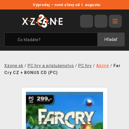
NOVÉ ZĽAVY
Výpredaj – nové zľavy od 1. augusta
›
VÝPREDAJ
VIDEOHRY
XZONE ORIGINALS
Hľadať
TEMATIKY
OBLEČENIE A DOPLNKY
Xzone.sk
/
PC hry a príslušenstvo
/
PC hry
/
Akčné
/
Far
MERCHANDISE
Cry CZ + BONUS CD (PC)
SPOLOČENSKÉ HRY
BLOG
KONTAKT
DOPRAVA