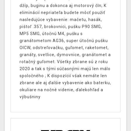
džíp, buginu a dokonca aj motorový čln; K
eliminácií nepriateľa budete môcť použiť
nasledujúce vybavenie: mačetu, hasák,
pištoľ .357, brokovnici, pušku P90 SMG,
MP5 SMG, útočnú M4, pušku s
granátometom AG36, super útočnú pušku
OICW, odstreľovačku, guľomet, raketomet,
granáty, svetlice, dymovnice, granátomet a
rotačný guľomet. Všetky zbrane sú z roku
2020 a tak s tými súčasnými majú len málo
spoločného ; K dispozícií však nemáte len
zbrane ale aj ďalšie vybavenie ako baterku,
okuliare na nočné videnie, ďalekohľad a
výbušniny