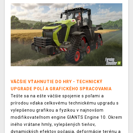
VÄČŠIE VŤAHNUTIE DO HRY - TECHNICKÝ
UPGRADE POLÍ A GRAFICKÉHO SPRACOVANIA
Tešte sa na ešte väčšie spojenie s poľami a
prírodou vďaka celkovému technickému upgradu s
vylepšenou grafikou a fyzikou v najnovšom
modifikovateľnom engine GIANTS Engine 10. Okrem
iného vrátane hmly, vylepšených tieňov,
dynamických efektov počasia, deformácie terénu a