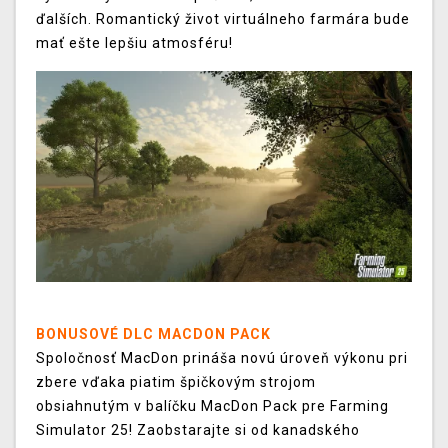
ďalších. Romantický život virtuálneho farmára bude
mať ešte lepšiu atmosféru!
BONUSOVÉ DLC MACDON PACK
Spoločnosť MacDon prináša novú úroveň výkonu pri
zbere vďaka piatim špičkovým strojom
obsiahnutým v balíčku MacDon Pack pre Farming
Simulator 25! Zaobstarajte si od kanadského