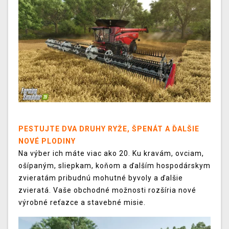
PESTUJTE DVA DRUHY RYŽE, ŠPENÁT A ĎALŠIE
NOVÉ PLODINY
Na výber ich máte viac ako 20. Ku kravám, ovciam,
ošípaným, sliepkam, koňom a ďalším hospodárskym
zvieratám pribudnú mohutné byvoly a ďalšie
zvieratá. Vaše obchodné možnosti rozšíria nové
výrobné reťazce a stavebné misie.