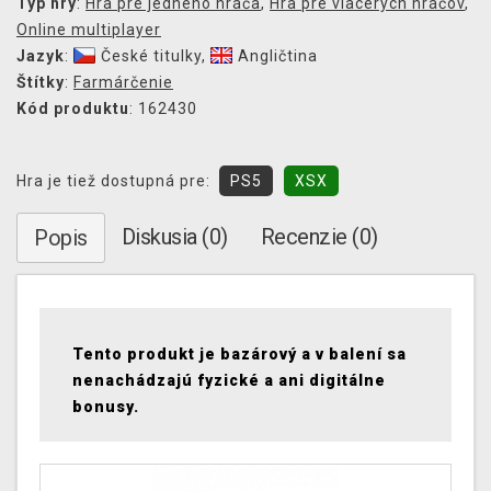
Typ hry
:
Hra pre jedného hráča
,
Hra pre viacerých hráčov
,
Online multiplayer
Jazyk
:
České titulky
,
Angličtina
Štítky
:
Farmárčenie
Kód produktu
: 162430
Hra je tiež dostupná pre:
PS5
XSX
Diskusia (0)
Recenzie (0)
Popis
Tento produkt je bazárový a v balení sa
nenachádzajú fyzické a ani digitálne
bonusy.