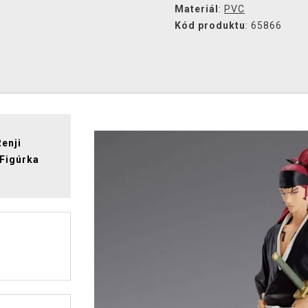
Materiál
:
PVC
Kód produktu
: 65866
Renji
 Figúrka