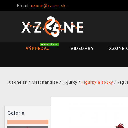
Email:
xzone@xzone.sk
NOVÉ ZĽAVY
VÝPREDAJ
VIDEOHRY
XZONE 
Xzone.sk
/
Merchandise
/
Figúrky
/
Figúrky a sošky
/
Figú
Galéria