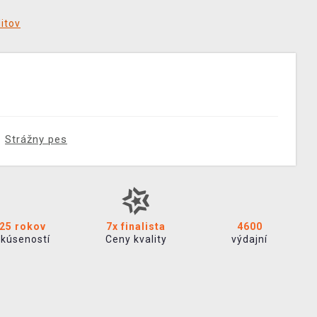
ditov
Strážny pes
25 rokov
7x finalista
4600
skúseností
Ceny kvality
výdajní