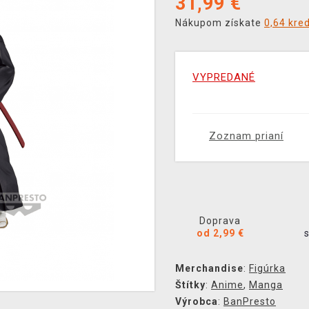
31,99
€
Nákupom získate
0,64 kre
VYPREDANÉ
Zoznam prianí
Doprava
od 2,99 €
Merchandise
:
Figúrka
Štítky
:
Anime
,
Manga
Výrobca
:
BanPresto