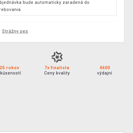
bjednávka bude automaticky zaradená do
rebovania.
Strážny pes
25 rokov
7x finalista
4600
skúseností
Ceny kvality
výdajní