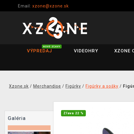
Email:
xzone@xzone.sk
NOVÉ ZĽAVY
VÝPREDAJ
VIDEOHRY
XZONE 
Xzone.sk
/
Merchandise
/
Figúrky
/
Figúrky a sošky
/
Figúr
Zľava 22 %
Galéria