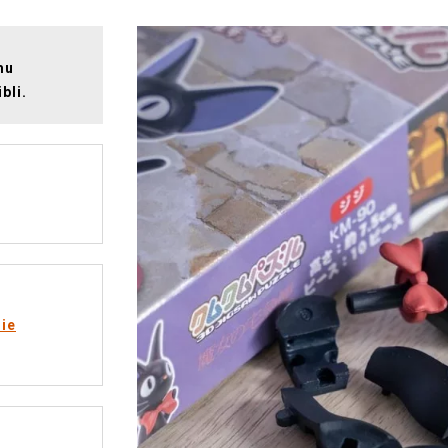
mu
bli.
rie