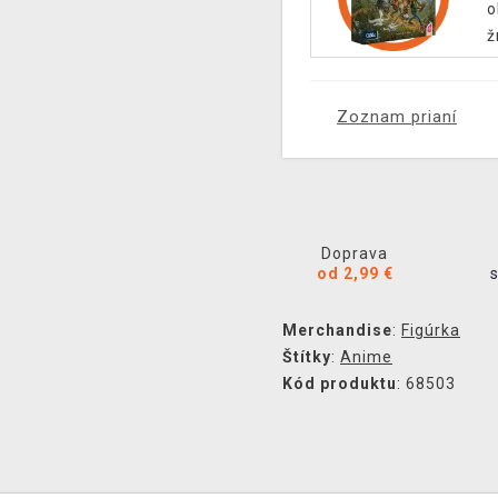
o
ž
Zoznam prianí
Doprava
od 2,99 €
Merchandise
:
Figúrka
Štítky
:
Anime
Kód produktu
: 68503