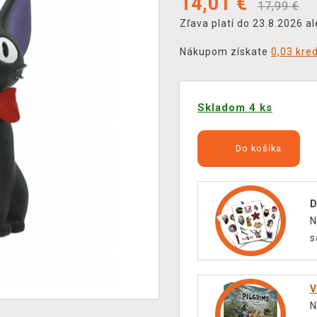
14,01
€
17,99 €
Zľava platí do 23.8.2026 a
Nákupom získate
0,03 kre
Skladom 4 ks
Do košíka
D
N
s
V
N