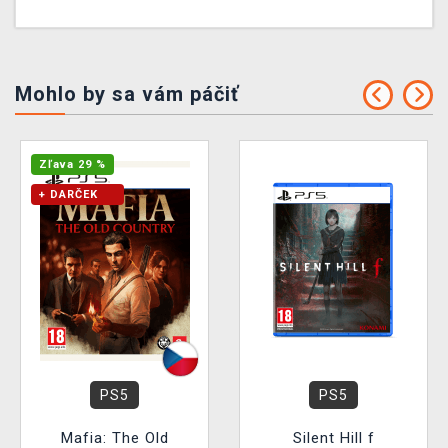
Mohlo by sa vám páčiť
Zľava 29 %
+ DARČEK
PS5
PS5
Mafia: The Old
Silent Hill f