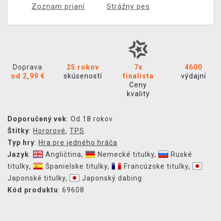
Zoznam prianí
Strážny pes
Doprava
25 rokov
7x
4600
od 2,99 €
skúseností
finalista
výdajní
Ceny
kvality
Doporučený vek
: Od 18 rokov
Štítky
:
Hororové
,
TPS
Typ hry
:
Hra pre jedného hráča
Jazyk
:
Angličtina
,
Nemecké titulky
,
Ruské
titulky
,
Španielske titulky
,
Francúzske titulky
,
Japonské titulky
,
Japonský dabing
Kód produktu
: 69608