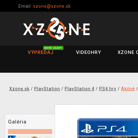
Email:
xzone@xzone.sk
NOVÉ ZĽAVY
VÝPREDAJ
VIDEOHRY
XZONE 
Xzone.sk
/
PlayStation
/
PlayStation 4
/
PS4 hry
/
Akčné
Galéria