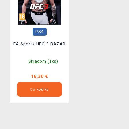
PS4
EA Sports UFC 3 BAZAR
Skladom (1ks)
16,30 €
Do košíka