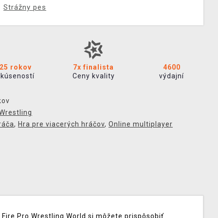
Strážny pes
25 rokov
7x finalista
4600
skúseností
Ceny kvality
výdajní
kov
Wrestling
ráča
,
Hra pre viacerých hráčov
,
Online multiplayer
o Fire Pro Wrestling World si môžete prispôsobiť