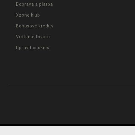
Doprava a platba
Xzone klub
Bonusové kredity
Vrátenie tovaru
Upravit cookies