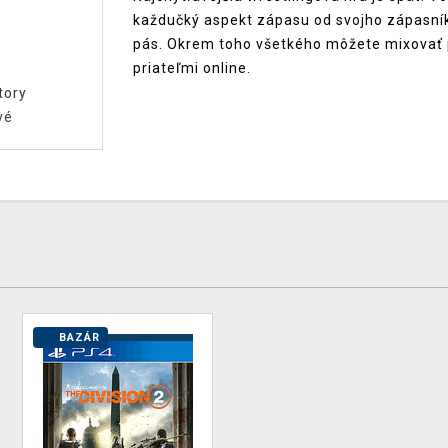
každučký aspekt zápasu od svojho zápasník
pás. Okrem toho všetkého môžete mixovať pra
priateľmi online.
tory
vé
BAZÁR