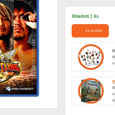
Skladom 1 ks
Do košíka
D
N
s
V
N
o
ž