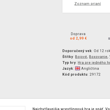
Zoznam prianí
Doprava
od 2,99 €
Doporučený vek
: Od 12 ro
Štítky
:
Bojové
,
Boxovanie
,
Typ hry
:
Hra pre jedného h
Jazyk
:
Angličtina
Kód produktu
: 29172
Najchytľavejšia wrestlingová hra je späť. V