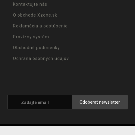
Kontaktujte nás
O obchode Xzone.sk
Reklamácia a odstúpenie
Provízny systém
Obchodné podmienky
Ochrana osobných údajov
Odoberať newsletter
© 2001 - 2026 Xzone.sk |
Upravit cookies
|
Naše obchody