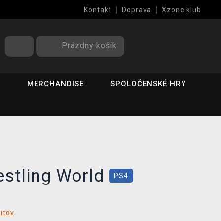
Kontakt
Doprava
Xzone klub
Prázdny košík
Y
MERCHANDISE
SPOLOČENSKÉ HRY
estling World
PS4
ditov