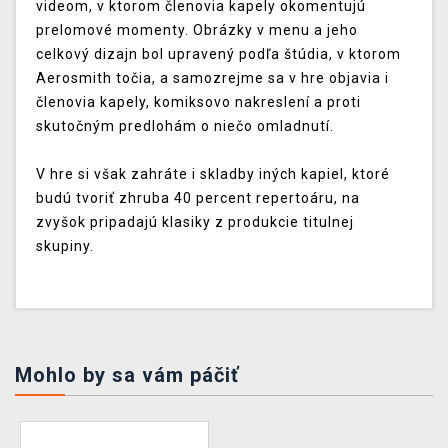
videom, v ktorom členovia kapely okomentujú
prelomové momenty. Obrázky v menu a jeho
celkový dizajn bol upravený podľa štúdia, v ktorom
Aerosmith točia, a samozrejme sa v hre objavia i
členovia kapely, komiksovo nakreslení a proti
skutočným predlohám o niečo omladnutí.
V hre si však zahráte i skladby iných kapiel, ktoré
budú tvoriť zhruba 40 percent repertoáru, na
zvyšok pripadajú klasiky z produkcie titulnej
skupiny.
Mohlo by sa vám páčiť