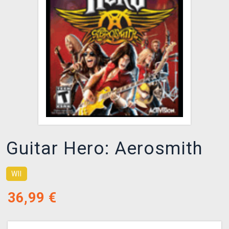
XZONE KLUB
Guitar Hero: Aerosmith
WII
36,99
€