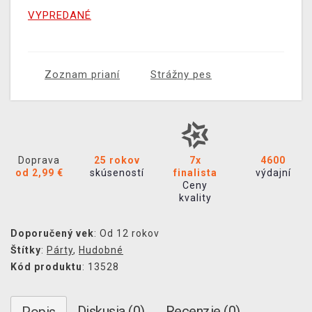
VYPREDANÉ
Zoznam prianí
Strážny pes
Doprava
25 rokov
7x
4600
od 2,99 €
skúseností
finalista
výdajní
Ceny
kvality
Doporučený vek
: Od 12 rokov
Štítky
:
Párty
,
Hudobné
Kód produktu
: 13528
Diskusia (0)
Recenzie (0)