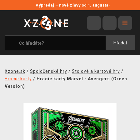
NOVÉ ZĽAVY
Výpredaj – nové zľavy od 1. augusta
›
VÝPREDAJ
VIDEOHRY
XZONE ORIGINALS
Hľadať
TEMATIKY
OBLEČENIE A DOPLNKY
Xzone.sk
/
Spoločenské hry
/
Stolové a kartové hry
/
MERCHANDISE
Hracie karty
/
Hracie karty Marvel - Avengers (Green
Version)
SPOLOČENSKÉ HRY
BLOG
KONTAKT
DOPRAVA