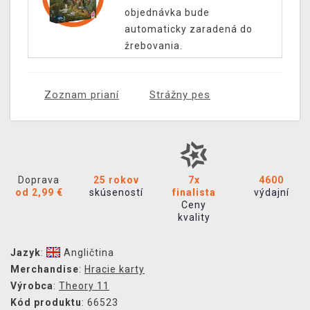
objednávka bude
automaticky zaradená do
žrebovania.
Zoznam prianí
Strážny pes
Doprava
25 rokov
7x
4600
od 2,99 €
skúseností
finalista
výdajní
Ceny
kvality
Jazyk
:
Angličtina
Merchandise
:
Hracie karty
Výrobca
:
Theory 11
Kód produktu
: 66523