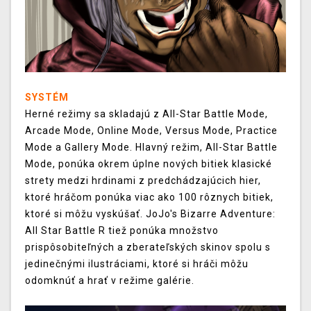
SYSTÉM
Herné režimy sa skladajú z All-Star Battle Mode,
Arcade Mode, Online Mode, Versus Mode, Practice
Mode a Gallery Mode. Hlavný režim, All-Star Battle
Mode, ponúka okrem úplne nových bitiek klasické
strety medzi hrdinami z predchádzajúcich hier,
ktoré hráčom ponúka viac ako 100 rôznych bitiek,
ktoré si môžu vyskúšať. JoJo's Bizarre Adventure:
All Star Battle R tiež ponúka množstvo
prispôsobiteľných a zberateľských skinov spolu s
jedinečnými ilustráciami, ktoré si hráči môžu
odomknúť a hrať v režime galérie.