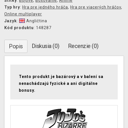
Štítky
:
Bojové
,
Boxovanie
,
Anime
Typ hry
:
Hra pre jedného hráča
,
Hra pre viacerých hráčov
,
Online multiplayer
Jazyk
:
Angličtina
Kód produktu
: 148287
Diskusia (0)
Recenzie (0)
Popis
Tento produkt je bazárový a v balení sa
nenachádzajú fyzické a ani digitálne
bonusy.