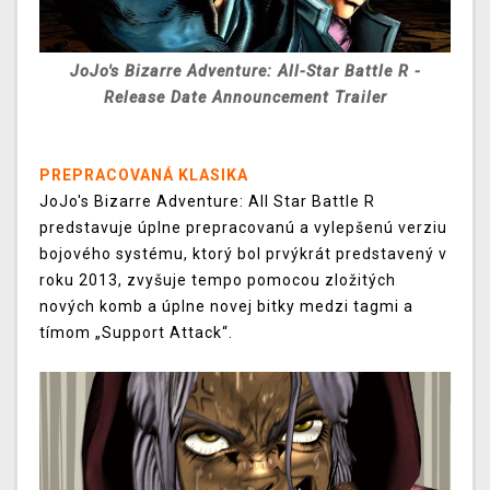
JoJo's Bizarre Adventure: All-Star Battle R -
Release Date Announcement Trailer
PREPRACOVANÁ KLASIKA
JoJo's Bizarre Adventure: All Star Battle R
predstavuje úplne prepracovanú a vylepšenú verziu
bojového systému, ktorý bol prvýkrát predstavený v
roku 2013, zvyšuje tempo pomocou zložitých
nových komb a úplne novej bitky medzi tagmi a
tímom „Support Attack“.