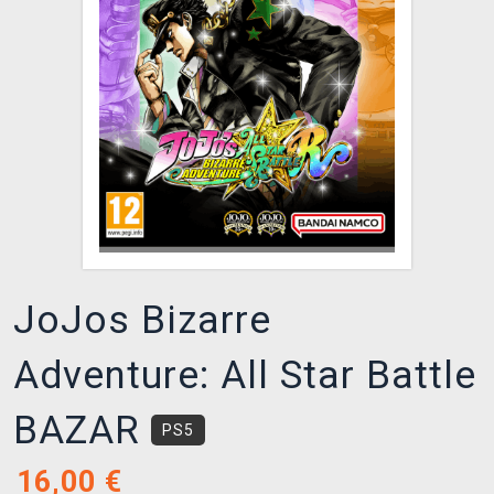
XZONE KLUB
JoJos Bizarre
Adventure: All Star Battle
BAZAR
PS5
16,00
€