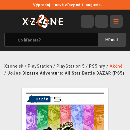
NOVÉ ZĽAVY
Výpredaj – nové zľavy od 1. augusta
›
VÝPREDAJ
VIDEOHRY
XZONE ORIGINALS
Hľadať
TEMATIKY
OBLEČENIE A DOPLNKY
Xzone.sk
/
PlayStation
/
PlayStation 5
/
PS5 hry
/
Akčné
MERCHANDISE
/
JoJos Bizarre Adventure: All Star Battle BAZAR (PS5)
SPOLOČENSKÉ HRY
BLOG
BAZÁR
KONTAKT
DOPRAVA