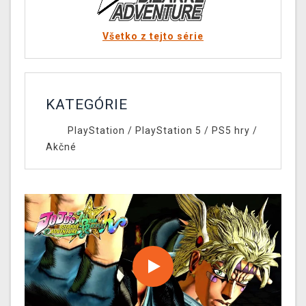
Všetko z tejto série
KATEGÓRIE
PlayStation
/
PlayStation 5
/
PS5 hry
/
Akčné