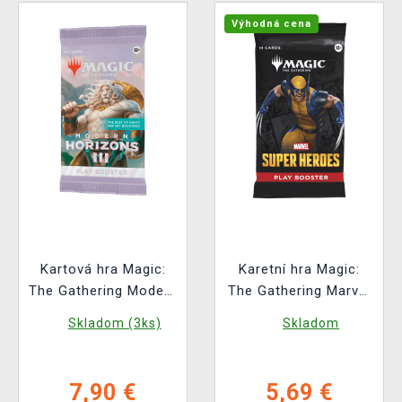
Výhodná cena
Kartová hra Magic:
Karetní hra Magic:
The Gathering Modern
The Gathering Marvel
Horizons 3 - Play
Super Heroes - Play
Skladom (3ks)
Skladom
Booster (14 kariet)
Booster (14 karet)
7,90 €
5,69 €