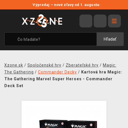
NOVÉ ZĽAVY
Výpredaj – nové zľavy od 1. augusta
›
VÝPREDAJ
VIDEOHRY
XZONE ORIGINALS
Hľadať
TEMATIKY
OBLEČENIE A DOPLNKY
Xzone.sk
/
Spoločenské hry
/
Zberateľské hry
/
Magic:
MERCHANDISE
The Gathering
/
Commander Decky
/
Kartová hra Magic:
The Gathering Marvel Super Heroes - Commander
SPOLOČENSKÉ HRY
Deck Set
BLOG
KONTAKT
DOPRAVA