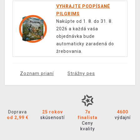
VYHRAJTE PODPÍSANÉ
PILGRIMS
Nakúpte od 1. 8. do 31. 8.
2026 a každá vaša
objednávka bude
automaticky zaradená do
žrebovania.
Zoznam prianí
Strážny pes
Doprava
25 rokov
7x
4600
od 2,99 €
skúseností
finalista
výdajní
Ceny
kvality