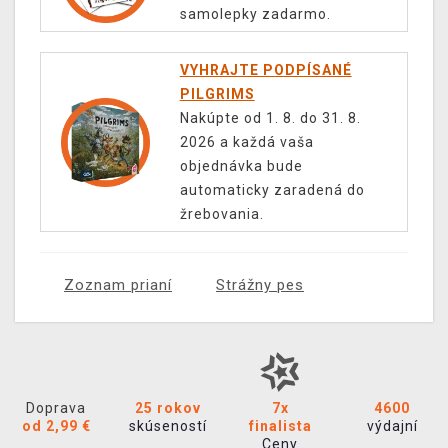
samolepky zadarmo.
VYHRAJTE PODPÍSANÉ
PILGRIMS
Nakúpte od 1. 8. do 31. 8.
2026 a každá vaša
objednávka bude
automaticky zaradená do
žrebovania.
Zoznam prianí
Strážny pes
Doprava
25 rokov
7x
4600
od 2,99 €
skúseností
finalista
výdajní
Ceny