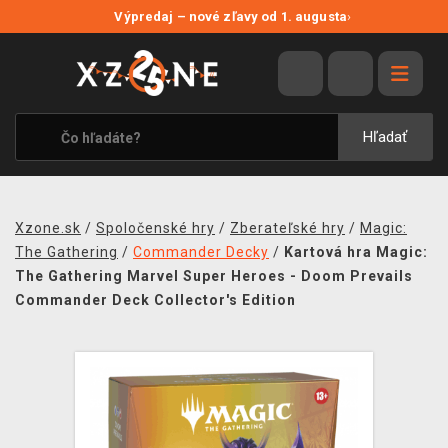
NOVÉ ZĽAVY
Výpredaj – nové zľavy od 1. augusta
›
VÝPREDAJ
VIDEOHRY
XZONE ORIGINALS
Hľadať
TEMATIKY
OBLEČENIE A DOPLNKY
Xzone.sk
/
Spoločenské hry
/
Zberateľské hry
/
Magic:
MERCHANDISE
The Gathering
/
Commander Decky
/
Kartová hra Magic:
The Gathering Marvel Super Heroes - Doom Prevails
SPOLOČENSKÉ HRY
Commander Deck Collector's Edition
BLOG
KONTAKT
DOPRAVA