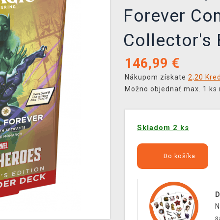
Forever Co
Collector's 
146,99
€
Nákupom získate
2,20 Kred
Možno objednať max. 1 ks 
Skladom 2 ks
Do košíka
D
N
s