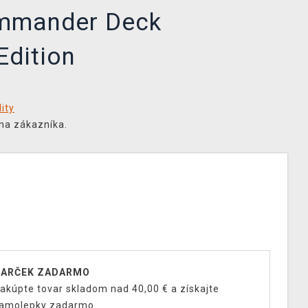
mmander Deck
Edition
ity
na zákazníka.
ARČEK ZADARMO
akúpte tovar skladom nad 40,00 € a získajte
amolepky zadarmo.