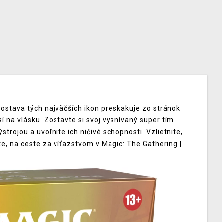
 zostava tých najväčších ikon preskakuje zo stránok
í na vlásku. Zostavte si svoj vysnívaný super tím
strojou a uvoľnite ich ničivé schopnosti. Vzlietnite,
ste, na ceste za víťazstvom v Magic: The Gathering |