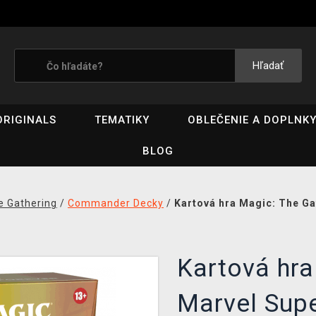
Hľadať
ORIGINALS
TEMATIKY
OBLEČENIE A DOPLNK
BLOG
e Gathering
/
Commander Decky
/
Kartová hra Magic: The G
Kartová hra
Marvel Sup