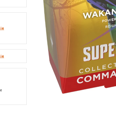
rie
rie
he