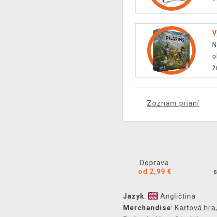
V
N
o
ž
Zoznam prianí
Doprava
od 2,99 €
Jazyk
:
Angličtina
Merchandise
:
Kartová hra