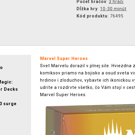
Počet hráčov
:
3 hráči
Dĺžka hry
:
10-30 minút
Kód produktu
: 76495
Marvel Super Heroes
Svet Marvelu dorazil v plnej sile. Hviezdna
po
komiksov priamo na bojisko a osud sveta vis
hrdinov i zloduchov, vybavte ich ikonickou vý
Magic:
udrite a rozdrvte všetko, čo Vám stojí v ce
er Decks
Marvel Super Heroes.
0 surge