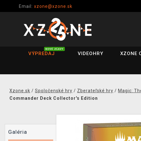
Email:
xzone@xzone.sk
NOVÉ ZĽAVY
VÝPREDAJ
VIDEOHRY
XZONE 
Xzone.sk
/
Spoločenské hry
/
Zberateľské hry
/
Magic: Th
Commander Deck Collector's Edition
Galéria