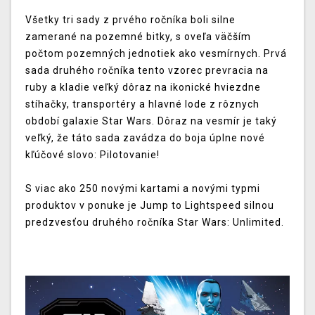
Všetky tri sady z prvého ročníka boli silne
zamerané na pozemné bitky, s oveľa väčším
počtom pozemných jednotiek ako vesmírnych. Prvá
sada druhého ročníka tento vzorec prevracia na
ruby ​​a kladie veľký dôraz na ikonické hviezdne
stíhačky, transportéry a hlavné lode z rôznych
období galaxie Star Wars. Dôraz na vesmír je taký
veľký, že táto sada zavádza do boja úplne nové
kľúčové slovo: Pilotovanie!
S viac ako 250 novými kartami a novými typmi
produktov v ponuke je Jump to Lightspeed silnou
predzvesťou druhého ročníka Star Wars: Unlimited.