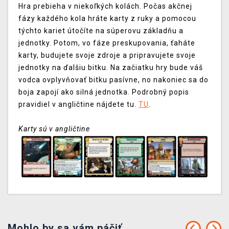
Hra prebieha v niekoľkých kolách. Počas akčnej
fázy každého kola hráte karty z ruky a pomocou
týchto kariet útočíte na súperovu základňu a
jednotky. Potom, vo fáze preskupovania, ťaháte
karty, budujete svoje zdroje a pripravujete svoje
jednotky na ďalšiu bitku. Na začiatku hry bude váš
vodca ovplyvňovať bitku pasívne, no nakoniec sa do
boja zapojí ako silná jednotka. Podrobný popis
pravidiel v angličtine nájdete tu.
TU
.
Karty sú v angličtine
Mohlo by sa vám páčiť