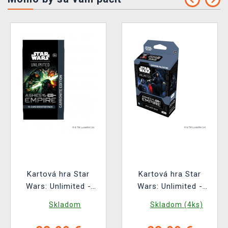
Kartová hra Star
Kartová hra Star
Wars: Unlimited -
Wars: Unlimited -
Ashes of the Empire
Ashes of the Empire
Skladom
Skladom (4ks)
Carbonite Booster (16
Spotlight Deck
kariet)
(Emperor Palpatine)