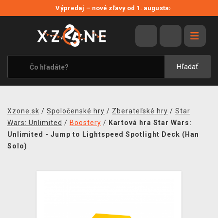
NOVÉ ZĽAVY
Výpredaj – nové zľavy od 1. augusta
›
VÝPREDAJ
VIDEOHRY
XZONE ORIGINALS
Hľadať
TEMATIKY
OBLEČENIE A DOPLNKY
Xzone.sk
/
Spoločenské hry
/
Zberateľské hry
/
Star
MERCHANDISE
Wars: Unlimited
/
Boostery
/
Kartová hra Star Wars:
Unlimited - Jump to Lightspeed Spotlight Deck (Han
SPOLOČENSKÉ HRY
Solo)
BLOG
KONTAKT
DOPRAVA