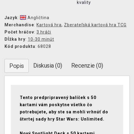
kvality
Jazyk
:
Angličtina
Merchandise
:
Kartová hra
,
Zberateľská kartová hra TCG
Počet hráčov
:
3 hráči
Dĺžka hry
:
10-30 minút
Kód produktu
: 68028
Diskusia (0)
Recenzie (0)
Popis
Tento predpripravený balíček s 50
kartami vám poskytne všetko čo
potrebujete, aby ste sa mohli vrhnúť do
štvrtej sady hry Star Wars: Unlimited.
Nový Spotlight Deck s 50 kartami