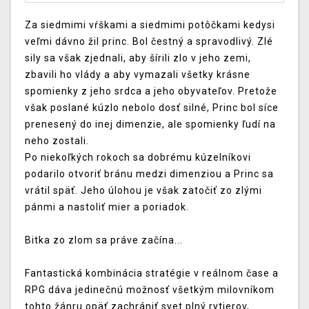
Za siedmimi vŕškami a siedmimi potôčkami kedysi
veľmi dávno žil princ. Bol čestný a spravodlivý. Zlé
sily sa však zjednali, aby šírili zlo v jeho zemi,
zbavili ho vlády a aby vymazali všetky krásne
spomienky z jeho srdca a jeho obyvateľov. Pretože
však poslané kúzlo nebolo dosť silné, Princ bol síce
prenesený do inej dimenzie, ale spomienky ľudí na
neho zostali.
Po niekoľkých rokoch sa dobrému kúzelníkovi
podarilo otvoriť bránu medzi dimenziou a Princ sa
vrátil späť. Jeho úlohou je však zatočiť zo zlými
pánmi a nastoliť mier a poriadok.
Bitka zo zlom sa práve začína...
Fantastická kombinácia stratégie v reálnom čase a
RPG dáva jedinečnú možnosť všetkým milovníkom
tohto žánru opäť zachrániť svet plný rytierov,