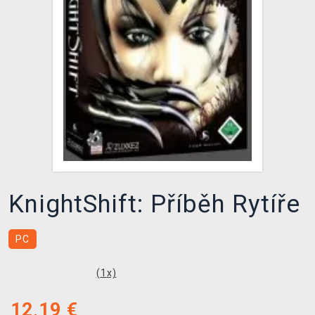
XZONE KLUB
KnightShift: Příběh Rytíře
PC
(
1
x)
12,19
€