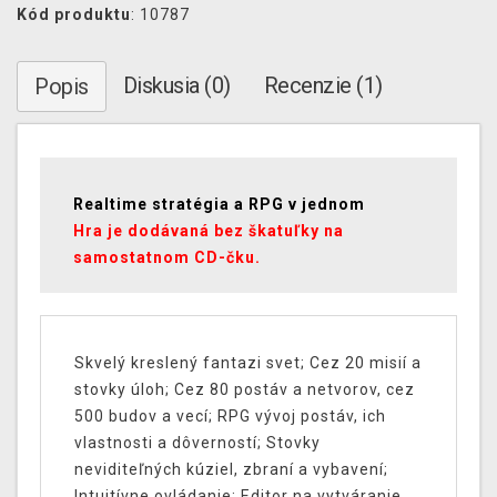
Kód produktu
: 10787
Diskusia (0)
Recenzie (1)
Popis
Realtime stratégia a RPG v jednom
Hra je dodávaná bez škatuľky na
samostatnom CD-čku.
Skvelý kreslený fantazi svet; Cez 20 misií a
stovky úloh; Cez 80 postáv a netvorov, cez
500 budov a vecí; RPG vývoj postáv, ich
vlastnosti a dôverností; Stovky
neviditeľných kúziel, zbraní a vybavení;
Intuitívne ovládanie; Editor na vytváranie