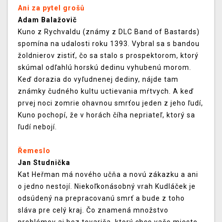
Ani za pytel grošů
Adam Balažovič
Kuno z Rychvaldu (známy z DLC Band of Bastards)
spomína na udalosti roku 1393. Vybral sa s bandou
žoldnierov zistiť, čo sa stalo s prospektorom, ktorý
skúmal odľahlú horskú dedinu vyhubenú morom.
Keď dorazia do vyľudnenej dediny, nájde tam
známky čudného kultu uctievania mŕtvych. A keď
prvej noci zomrie ohavnou smrťou jeden z jeho ľudí,
Kuno pochopí, že v horách číha nepriateľ, ktorý sa
ľudí nebojí.
Řemeslo
Jan Studnička
Kat Heřman má nového učňa a novú zákazku a ani
o jedno nestojí. Niekoľkonásobný vrah Kudláček je
odsúdený na prepracovanú smrť a bude z toho
sláva pre celý kraj. Čo znamená množstvo