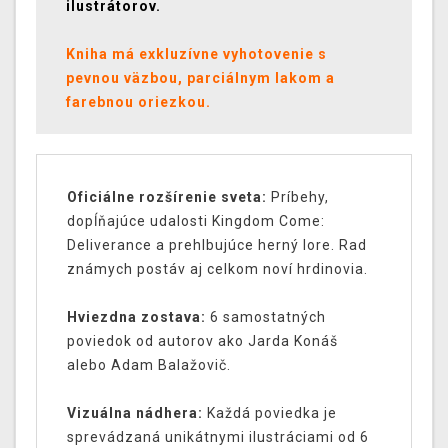
ilustrátorov.
Kniha má exkluzívne vyhotovenie s
pevnou väzbou, parciálnym lakom a
farebnou oriezkou.
Oficiálne rozšírenie sveta:
Príbehy,
dopĺňajúce udalosti Kingdom Come:
Deliverance a prehlbujúce herný lore. Rad
známych postáv aj celkom noví hrdinovia.
Hviezdna zostava:
6 samostatných
poviedok od autorov ako Jarda Konáš
alebo Adam Balažovič.
Vizuálna nádhera:
Každá poviedka je
sprevádzaná unikátnymi ilustráciami od 6