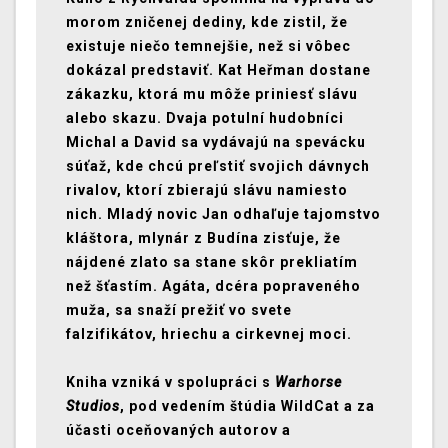
morom zničenej dediny, kde zistil, že
existuje niečo temnejšie, než si vôbec
dokázal predstaviť. Kat Heřman dostane
zákazku, ktorá mu môže priniesť slávu
alebo skazu. Dvaja potulní hudobníci
Michal a David sa vydávajú na spevácku
súťaž, kde chcú preľstiť svojich dávnych
rivalov, ktorí zbierajú slávu namiesto
nich. Mladý novic Jan odhaľuje tajomstvo
kláštora, mlynár z Budína zisťuje, že
nájdené zlato sa stane skôr prekliatím
než šťastím. Agáta, dcéra popraveného
muža, sa snaží prežiť vo svete
falzifikátov, hriechu a cirkevnej moci.
Kniha vzniká v spolupráci s
Warhorse
Studios
, pod vedením štúdia WildCat a za
účasti oceňovaných autorov a