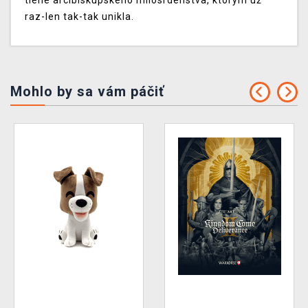
tiene arcibiskupského milosrdenstva, ktorým už
raz-len tak-tak unikla.
Mohlo by sa vám páčiť