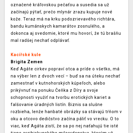
označené kráľovskou pečaťou a susedia sa už
začínajú pýtať, prečo mlynár zrazu kupuje nové
kože. Teraz má na krku podozrievavého richtára,
bandu kumánskych kamarátov zosnulého, a
dokonca aj svedomie, ktoré mu hovorí, že tú brašňu
mal radšej nechať odplávať.
Kacířské kule
Brigita Zemen
Keď Agáte cirkev popraví otca a príde o všetko, má
na výber len z dvoch vecí – buď sa na úteku nechať
zamestnať v kutnohorských kúpeľoch, alebo
prikývnuť na ponuku Čeňka z Díry a svoje
schopnosti využiť na tvorbu erotických kariet a
falšovanie úradných listín. Biznis sa slušne
rozbieha, lenže hanbaté obrázky sa stávajú tŕňom v
oku a otcovo dedičstvo začína páliť vo vrecku. O to
viac, keď Agáta zistí, že sa po nej naťahujú tie isté