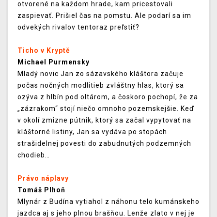
otvorené na každom hrade, kam pricestovali
zaspievať. Prišiel čas na pomstu. Ale podarí sa im
odvekých rivalov tentoraz preľstiť?
Ticho v Kryptě
Michael Purmensky
Mladý novic Jan zo sázavského kláštora začuje
počas nočných modlitieb zvláštny hlas, ktorý sa
ozýva z hlbín pod oltárom, a čoskoro pochopí, že za
„zázrakom“ stojí niečo omnoho pozemskejšie. Keď
v okolí zmizne pútnik, ktorý sa začal vypytovať na
kláštorné listiny, Jan sa vydáva po stopách
strašidelnej povesti do zabudnutých podzemných
chodieb…
Právo náplavy
Tomáš Plhoň
Mlynár z Budína vytiahol z náhonu telo kumánskeho
jazdca aj s jeho plnou brašňou. Lenže zlato v nej je