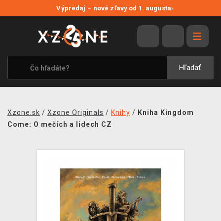
NOVÉ ZĽAVY
Výpredaj – nové zľavy od 1. augusta
›
VÝPREDAJ
VIDEOHRY
XZONE ORIGINALS
Hľadať
TEMATIKY
OBLEČENIE A DOPLNKY
Xzone.sk
/
Xzone Originals
/
Knihy
/
Kniha Kingdom
MERCHANDISE
Come: O mečích a lidech CZ
SPOLOČENSKÉ HRY
BLOG
KONTAKT
DOPRAVA