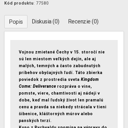
Kód produktu
: 77580
Diskusia (0)
Recenzie (0)
Popis
Vojnou zmietané Čechy v 15. storočí nie
sú len miestom veľkých dejín, ale aj
malých, temných a často zabudnutých
príbehov obyčajných ľudí. Táto zbierka
poviedok z prostredia sveta
Kingdom
Come: Deliverance
rozpráva o vine,
pomste, viere, chamtivosti aj nádeji v
dobe, keď mal ľudský život len pramalú
cenu a pravda sa niekedy strácala v tieni
šibenice, kláštorných múrov alebo
panských tvrzí.
Kuno z Rychvaldu spomína na výpravu do