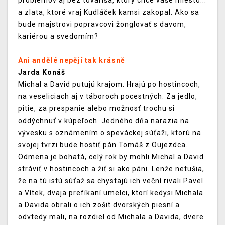
problémov aj bez tovariša, ktorý chce vaše miesto...
a zlata, ktoré vraj Kudláček kamsi zakopal. Ako sa
bude majstrovi popravcovi žonglovať s davom,
kariérou a svedomím?
Ani andělé nepějí tak krásně
Jarda Konáš
Michal a David putujú krajom. Hrajú po hostincoch,
na veseliciach aj v táboroch pocestných. Za jedlo,
pitie, za prespanie alebo možnosť trochu si
oddýchnuť v kúpeľoch. Jedného dňa narazia na
vývesku s oznámením o speváckej súťaži, ktorú na
svojej tvrzi bude hostiť pán Tomáš z Oujezdca.
Odmena je bohatá, celý rok by mohli Michal a David
stráviť v hostincoch a žiť si ako páni. Lenže netušia,
že na tú istú súťaž sa chystajú ich veční rivali Pavel
a Vítek, dvaja prefíkaní umelci, ktorí kedysi Michala
a Davida obrali o ich zošit dvorských piesní a
odvtedy mali, na rozdiel od Michala a Davida, dvere