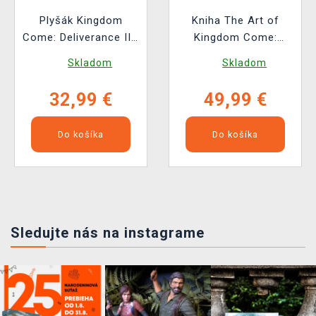
Plyšák Kingdom
Kniha The Art of
Come: Deliverance II -
Kingdom Come:
Vořech (Youtooz)
Deliverance II [EN]
Skladom
Skladom
32,99 €
49,99 €
Do košíka
Do košíka
Sledujte nás na instagrame