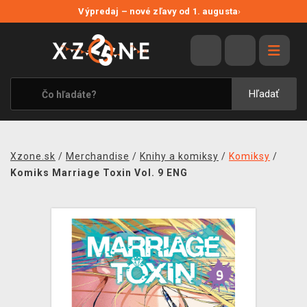
NOVÉ ZĽAVY
Výpredaj – nové zľavy od 1. augusta
›
VÝPREDAJ
VIDEOHRY
XZONE ORIGINALS
Hľadať
TEMATIKY
OBLEČENIE A DOPLNKY
Xzone.sk
/
Merchandise
/
Knihy a komiksy
/
Komiksy
/
MERCHANDISE
Komiks Marriage Toxin Vol. 9 ENG
SPOLOČENSKÉ HRY
BLOG
KONTAKT
DOPRAVA