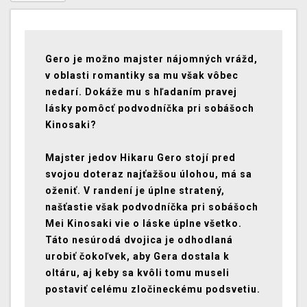
Gero je možno majster nájomných vrážd,
v oblasti romantiky sa mu však vôbec
nedarí. Dokáže mu s hľadaním pravej
lásky pomôcť podvodníčka pri sobášoch
Kinosaki?
Majster jedov Hikaru Gero stojí pred
svojou doteraz najťažšou úlohou, má sa
oženiť. V randení je úplne stratený,
našťastie však podvodníčka pri sobášoch
Mei Kinosaki vie o láske úplne všetko.
Táto nesúrodá dvojica je odhodlaná
urobiť čokoľvek, aby Gera dostala k
oltáru, aj keby sa kvôli tomu museli
postaviť celému zločineckému podsvetiu.