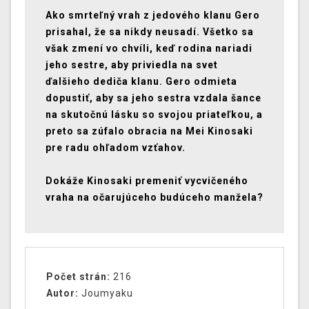
Ako smrteľný vrah z jedového klanu Gero
prisahal, že sa nikdy neusadí. Všetko sa
však zmení vo chvíli, keď rodina nariadi
jeho sestre, aby priviedla na svet
ďalšieho dediča klanu. Gero odmieta
dopustiť, aby sa jeho sestra vzdala šance
na skutočnú lásku so svojou priateľkou, a
preto sa zúfalo obracia na Mei Kinosaki
pre radu ohľadom vzťahov.
Dokáže Kinosaki premeniť vycvičeného
vraha na očarujúceho budúceho manžela?
Počet strán:
216
Autor:
Joumyaku