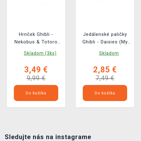
Hrnček Ghibli -
Jedálenské paličky
Nekobus & Totoro
Ghibli - Daisies (My
(My Neighbor Totoro)
Neighbor Totoro)
Skladom (3ks)
Skladom
3,49 €
2,85 €
9,99 €
7,49 €
Do košíka
Do košíka
Sledujte nás na instagrame