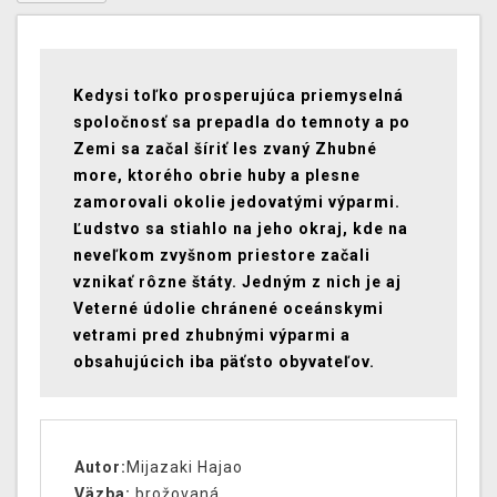
Kedysi toľko prosperujúca priemyselná
spoločnosť sa prepadla do temnoty a po
Zemi sa začal šíriť les zvaný Zhubné
more, ktorého obrie huby a plesne
zamorovali okolie jedovatými výparmi.
Ľudstvo sa stiahlo na jeho okraj, kde na
neveľkom zvyšnom priestore začali
vznikať rôzne štáty. Jedným z nich je aj
Veterné údolie chránené oceánskymi
vetrami pred zhubnými výparmi a
obsahujúcich iba päťsto obyvateľov.
Autor:
Mijazaki Hajao
Väzba:
brožovaná