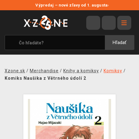
NOVÉ ZĽAVY
Výpredaj – nové zľavy od 1. augusta
›
VÝPREDAJ
VIDEOHRY
XZONE ORIGINALS
Hľadať
TEMATIKY
OBLEČENIE A DOPLNKY
Xzone.sk
/
Merchandise
/
Knihy a komiksy
/
Komiksy
/
MERCHANDISE
Komiks Naušika z Větrného údolí 2
SPOLOČENSKÉ HRY
BLOG
KONTAKT
DOPRAVA