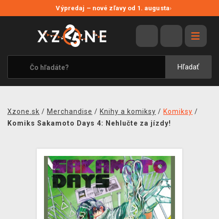
NOVÉ ZĽAVY
Výpredaj – nové zľavy od 1. augusta
›
VÝPREDAJ
VIDEOHRY
XZONE ORIGINALS
Hľadať
TEMATIKY
OBLEČENIE A DOPLNKY
Xzone.sk
/
Merchandise
/
Knihy a komiksy
/
Komiksy
/
MERCHANDISE
Komiks Sakamoto Days 4: Nehlučte za jízdy!
SPOLOČENSKÉ HRY
BLOG
KONTAKT
DOPRAVA