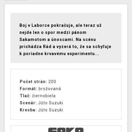
Boj v Laborce pokračuje, ale teraz už
nejde len o spor medzi pánom
Sakamotom a únoscami. Na scénu
prichádza Rád a vyzerá to, že sa schyľuje
k poriadne krvavému experimentu...
Počet strán:
200
Formát:
brožovaná
Tlač:
čiernobiela
Scenár:
Júto Suzuki
Kresba:
Júto Suzuki