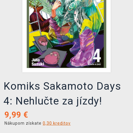
XZONE KLUB
Komiks Sakamoto Days
4: Nehlučte za jízdy!
9,99
€
Nákupom získate
0,30 kreditov