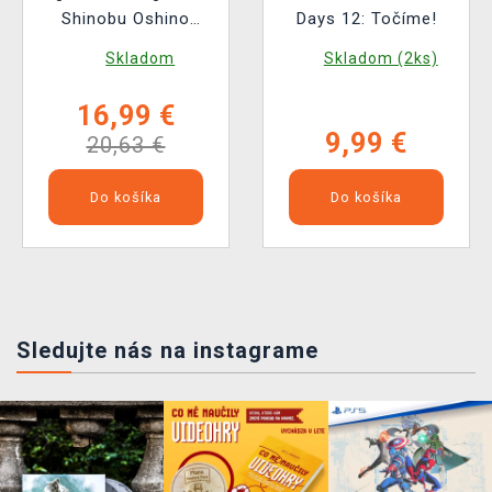
Shinobu Oshino
Days 12: Točíme!
(Banpresto)
Skladom
Skladom (2ks)
16,99 €
9,99 €
20,63 €
Do košíka
Do košíka
Sledujte nás na instagrame