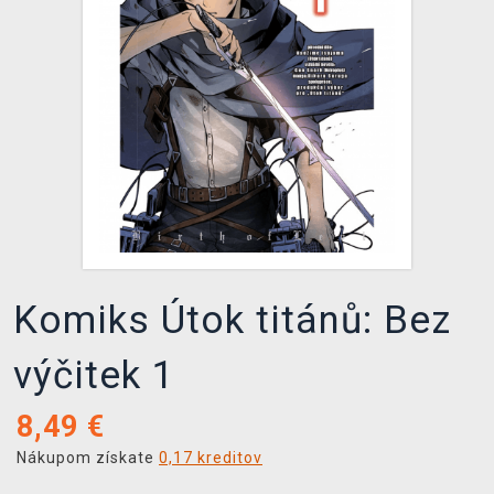
XZONE KLUB
Komiks Útok titánů: Bez
výčitek 1
8,49
€
Nákupom získate
0,17 kreditov