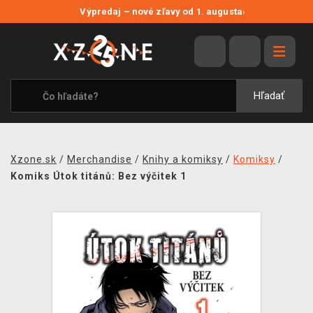
NOVÉ ZĽAVY
Výpredaj – nové zľavy od 1. augusta
›
VÝPREDAJ
VIDEOHRY
XZONE ORIGINALS
Hľadať
TEMATIKY
OBLEČENIE A DOPLNKY
Xzone.sk
/
Merchandise
/
Knihy a komiksy
/
Komiksy
/
MERCHANDISE
Komiks Útok titánů: Bez výčitek 1
SPOLOČENSKÉ HRY
BLOG
KONTAKT
DOPRAVA