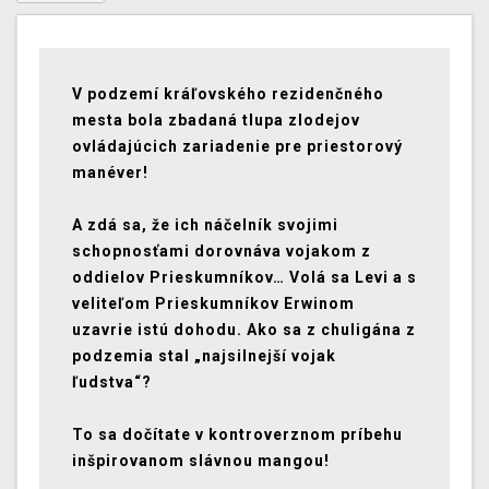
V podzemí kráľovského rezidenčného
mesta bola zbadaná tlupa zlodejov
ovládajúcich zariadenie pre priestorový
manéver!
A zdá sa, že ich náčelník svojimi
schopnosťami dorovnáva vojakom z
oddielov Prieskumníkov… Volá sa Levi a s
veliteľom Prieskumníkov Erwinom
uzavrie istú dohodu. Ako sa z chuligána z
podzemia stal „najsilnejší vojak
ľudstva“?
To sa dočítate v kontroverznom príbehu
inšpirovanom slávnou mangou!