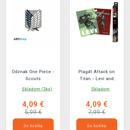
Odznak One Piece -
Plagát Attack on
Scouts
Titan - Levi and
Mikasa (sada 2 ks)
Skladom (2ks)
Skladom
4,09 €
4,09 €
5,99 €
7,99 €
Do košíka
Do košíka