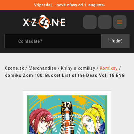
NOVÉ ZĽAVY
Výpredaj – nové zľavy od 1. augusta
›
VÝPREDAJ
VIDEOHRY
XZONE ORIGINALS
Hľadať
TEMATIKY
OBLEČENIE A DOPLNKY
Xzone.sk
/
Merchandise
/
Knihy a komiksy
/
Komiksy
/
MERCHANDISE
Komiks Zom 100: Bucket List of the Dead Vol. 18 ENG
SPOLOČENSKÉ HRY
BLOG
KONTAKT
DOPRAVA