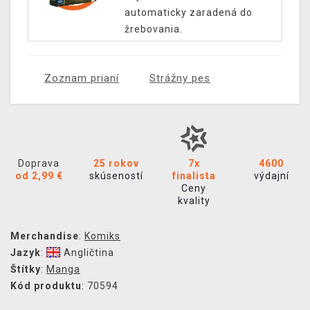
automaticky zaradená do
žrebovania.
Zoznam prianí
Strážny pes
Doprava
25 rokov
7x
4600
od 2,99 €
skúseností
finalista
výdajní
Ceny
kvality
Merchandise
:
Komiks
Jazyk
:
Angličtina
Štítky
:
Manga
Kód produktu
: 70594