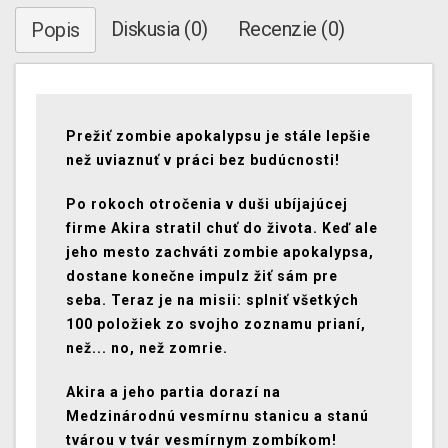
Diskusia (0)
Recenzie (0)
Popis
Prežiť zombie apokalypsu je stále lepšie
než uviaznuť v práci bez budúcnosti!
Po rokoch otročenia v duši ubíjajúcej
firme Akira stratil chuť do života. Keď ale
jeho mesto zachváti zombie apokalypsa,
dostane konečne impulz žiť sám pre
seba. Teraz je na misii: splniť všetkých
100 položiek zo svojho zoznamu prianí,
než... no, než zomrie.
Akira a jeho partia dorazí na
Medzinárodnú vesmírnu stanicu a stanú
tvárou v tvár vesmírnym zombíkom!