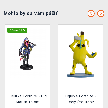
Mohlo by sa vám páčiť
Zľava 31 %
Figúrka Fortnite - Big
Figúrka Fortnite -
Mouth 18 cm
Peely (Youtooz
(McFarlane)
Fortnite 1)