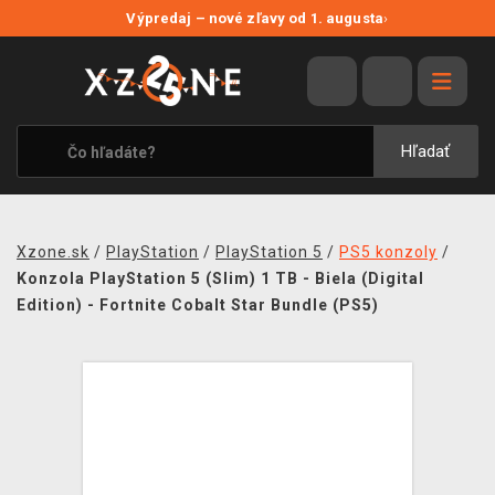
NOVÉ ZĽAVY
Výpredaj – nové zľavy od 1. augusta
›
VÝPREDAJ
VIDEOHRY
XZONE ORIGINALS
Hľadať
TEMATIKY
OBLEČENIE A DOPLNKY
Xzone.sk
/
PlayStation
/
PlayStation 5
/
PS5 konzoly
/
MERCHANDISE
Konzola PlayStation 5 (Slim) 1 TB - Biela (Digital
Edition) - Fortnite Cobalt Star Bundle (PS5)
SPOLOČENSKÉ HRY
BLOG
KONTAKT
DOPRAVA