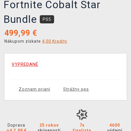
Fortnite Cobalt Star
Bundle
PS5
499,99
€
Nákupom získate
4,00 Kredity
VYPREDANÉ
Zoznam prianí
Strážny pes
Doprava
25 rokov
7x
4600
od 2,99 €
skúseností
finalista
výdajní