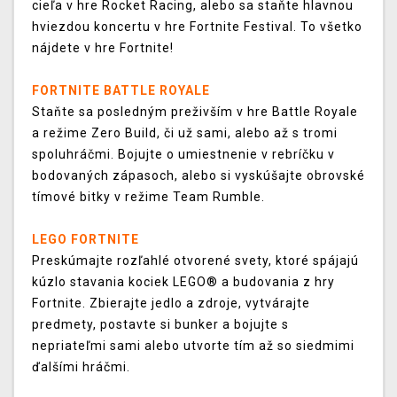
cieľa v hre Rocket Racing, alebo sa staňte hlavnou
hviezdou koncertu v hre Fortnite Festival. To všetko
nájdete v hre Fortnite!
FORTNITE BATTLE ROYALE
Staňte sa posledným preživším v hre Battle Royale
a režime Zero Build, či už sami, alebo až s tromi
spoluhráčmi. Bojujte o umiestnenie v rebríčku v
bodovaných zápasoch, alebo si vyskúšajte obrovské
tímové bitky v režime Team Rumble.
LEGO FORTNITE
Preskúmajte rozľahlé otvorené svety, ktoré spájajú
kúzlo stavania kociek LEGO® a budovania z hry
Fortnite. Zbierajte jedlo a zdroje, vytvárajte
predmety, postavte si bunker a bojujte s
nepriateľmi sami alebo utvorte tím až so siedmimi
ďalšími hráčmi.