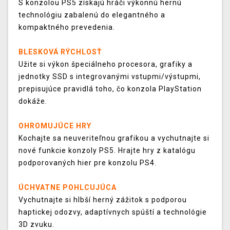
S konzolou PS5 získajú hráči výkonnú hernú
technológiu zabalenú do elegantného a
kompaktného prevedenia.
BLESKOVÁ RÝCHLOSŤ
Užite si výkon špeciálneho procesora, grafiky a
jednotky SSD s integrovanými vstupmi/výstupmi,
prepisujúce pravidlá toho, čo konzola PlayStation
dokáže.
OHROMUJÚCE HRY
Kochajte sa neuveriteľnou grafikou a vychutnajte si
nové funkcie konzoly PS5. Hrajte hry z katalógu
podporovaných hier pre konzolu PS4.
ÚCHVATNE POHLCUJÚCA
Vychutnajte si hlbší herný zážitok s podporou
haptickej odozvy, adaptívnych spúští a technológie
3D zvuku.