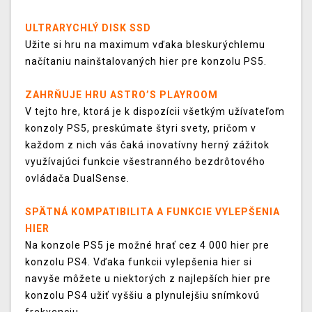
ULTRARYCHLÝ DISK SSD
Užite si hru na maximum vďaka bleskurýchlemu
načítaniu nainštalovaných hier pre konzolu PS5.
ZAHRŇUJE HRU ASTRO’S PLAYROOM
V tejto hre, ktorá je k dispozícii všetkým užívateľom
konzoly PS5, preskúmate štyri svety, pričom v
každom z nich vás čaká inovatívny herný zážitok
využívajúci funkcie všestranného bezdrôtového
ovládača DualSense.
SPÄTNÁ KOMPATIBILITA A FUNKCIE VYLEPŠENIA
HIER
Na konzole PS5 je možné hrať cez 4 000 hier pre
konzolu PS4. Vďaka funkcii vylepšenia hier si
navyše môžete u niektorých z najlepších hier pre
konzolu PS4 užiť vyššiu a plynulejšiu snímkovú
frekvenciu.