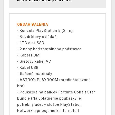
000 V-Bucks do hry Fortnite.
OBSAH BALENIA
- Konzola PlayStation 5 (Slim)
- Bezdrôtový ovládač
- 1TB disk SSD
- 2 nohy horizontálneho podstavca
- Kábel HDMI
- Sieťový kábel AC
- Kábel USB
- tlačené materiály
- ASTRO's PLAYROOM (predinštalovaná
hra)
- Poukážka na balíček Fortnite Cobalt Star
Bundle (Na uplatnenie poukážky je
potrebný účet v službe PlayStation
Network a pripojenie k internetu.)