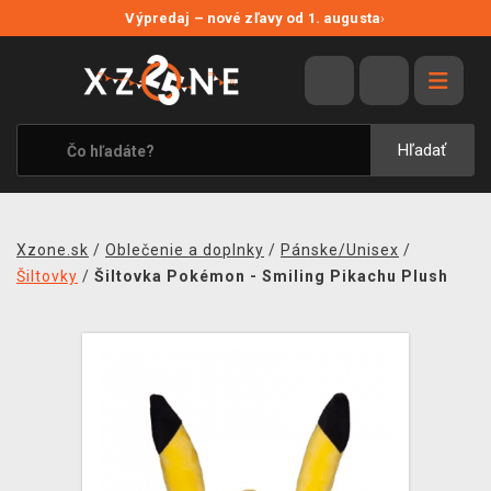
NOVÉ ZĽAVY
Výpredaj – nové zľavy od 1. augusta
›
VÝPREDAJ
VIDEOHRY
XZONE ORIGINALS
Hľadať
TEMATIKY
OBLEČENIE A DOPLNKY
Xzone.sk
/
Oblečenie a doplnky
/
Pánske/Unisex
/
MERCHANDISE
Šiltovky
/
Šiltovka Pokémon - Smiling Pikachu Plush
SPOLOČENSKÉ HRY
BLOG
KONTAKT
DOPRAVA