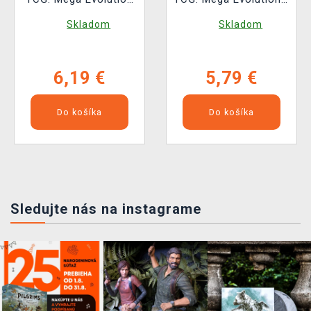
– Perfect Order
Chaos Rising -
Skladom
Skladom
Booster (10 kariet)
Booster (10 kariet)
6,19 €
5,79 €
Do košíka
Do košíka
Sledujte nás na instagrame