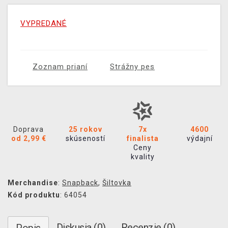
VYPREDANÉ
Zoznam prianí
Strážny pes
Doprava
25 rokov
7x
4600
od 2,99 €
skúseností
finalista
výdajní
Ceny
kvality
Merchandise
:
Snapback
,
Šiltovka
Kód produktu
: 64054
Diskusia (0)
Recenzie (0)