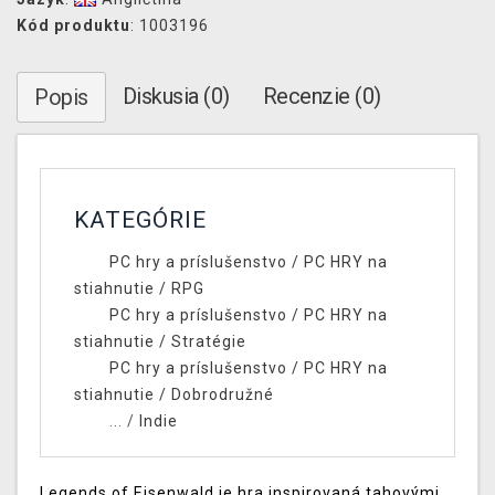
Kód produktu
: 1003196
Diskusia (0)
Recenzie (0)
Popis
KATEGÓRIE
PC hry a príslušenstvo
/
PC HRY na
stiahnutie
/
RPG
PC hry a príslušenstvo
/
PC HRY na
stiahnutie
/
Stratégie
PC hry a príslušenstvo
/
PC HRY na
stiahnutie
/
Dobrodružné
... /
Indie
Legends of Eisenwald je hra inspirovaná tahovými