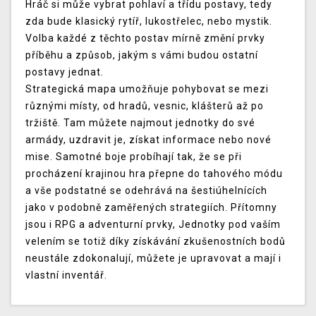
Hráč si může vybrat pohlaví a třídu postavy, tedy
zda bude klasický rytíř, lukostřelec, nebo mystik.
Volba každé z těchto postav mírně změní prvky
příběhu a způsob, jakým s vámi budou ostatní
postavy jednat.
Strategická mapa umožňuje pohybovat se mezi
různými místy, od hradů, vesnic, klášterů až po
tržiště. Tam můžete najmout jednotky do své
armády, uzdravit je, získat informace nebo nové
mise. Samotné boje probíhají tak, že se při
procházení krajinou hra přepne do tahového módu
a vše podstatné se odehrává na šestiúhelnících
jako v podobně zaměřených strategiích. Přítomny
jsou i RPG a adventurní prvky, Jednotky pod vaším
velením se totiž díky získávání zkušenostních bodů
neustále zdokonalují, můžete je upravovat a mají i
vlastní inventář.