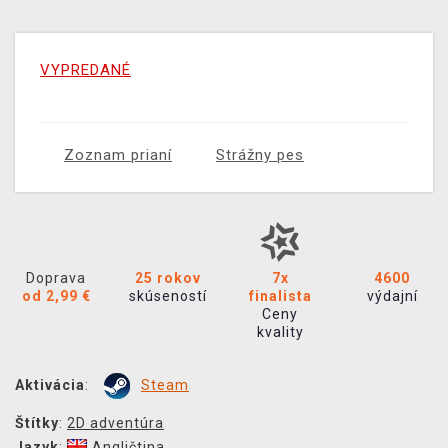
VYPREDANÉ
Zoznam prianí
Strážny pes
Doprava
25 rokov
7x
4600
od 2,99 €
skúseností
finalista
výdajní
Ceny
kvality
Aktivácia
:
Steam
Štítky
:
2D adventúra
Jazyk
:
Angličtina