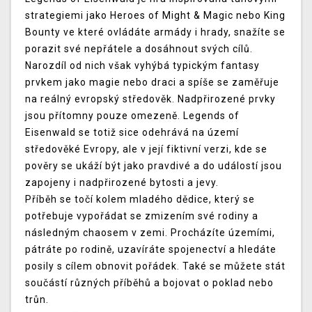
strategiemi jako Heroes of Might & Magic nebo King
Bounty ve které ovládáte armády i hrady, snažíte se
porazit své nepřátele a dosáhnout svých cílů.
Narozdíl od nich však vyhýbá typickým fantasy
prvkem jako magie nebo draci a spíše se zaměřuje
na reálný evropský středověk. Nadpřirozené prvky
jsou přítomny pouze omezeně. Legends of
Eisenwald se totiž sice odehrává na území
středověké Evropy, ale v její fiktivní verzi, kde se
pověry se ukáží být jako pravdivé a do událostí jsou
zapojeny i nadpřirozené bytosti a jevy.
Příběh se točí kolem mladého dědice, který se
potřebuje vypořádat se zmizením své rodiny a
následným chaosem v zemi. Procházíte územími,
pátráte po rodině, uzavíráte spojenectví a hledáte
posily s cílem obnovit pořádek. Také se můžete stát
součástí různých příběhů a bojovat o poklad nebo
trůn.