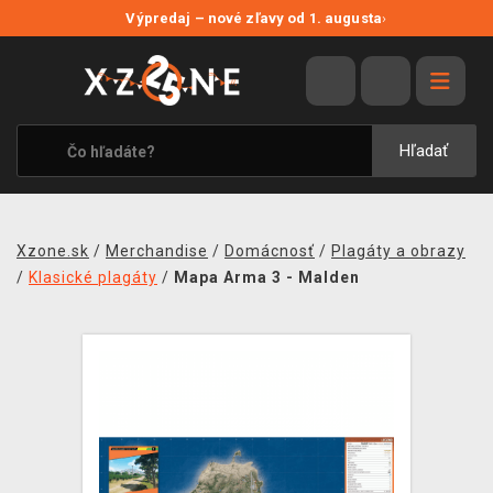
NOVÉ ZĽAVY
Výpredaj – nové zľavy od 1. augusta
›
VÝPREDAJ
VIDEOHRY
XZONE ORIGINALS
Hľadať
TEMATIKY
OBLEČENIE A DOPLNKY
Xzone.sk
/
Merchandise
/
Domácnosť
/
Plagáty a obrazy
MERCHANDISE
/
Klasické plagáty
/
Mapa Arma 3 - Malden
SPOLOČENSKÉ HRY
BLOG
KONTAKT
DOPRAVA