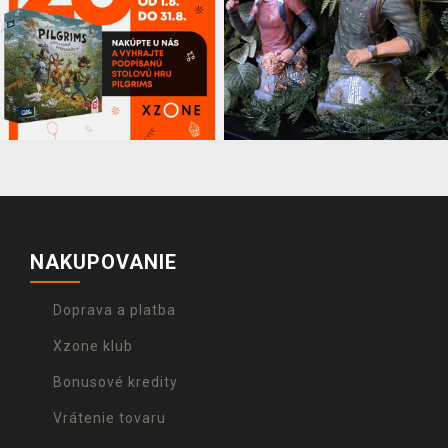
NAKUPOVANIE
Doprava a platba
Xzone klub
Bonusové kredity
Vrátenie tovaru