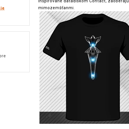
inšpirované datadiskom Contact, zaoberajú
mimozemšťanmi.
rie
pre