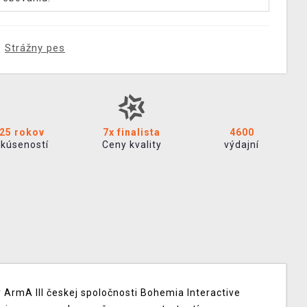
Strážny pes
25 rokov
7x finalista
4600
skúseností
Ceny kvality
výdajní
y ArmA III českej spoločnosti Bohemia Interactive