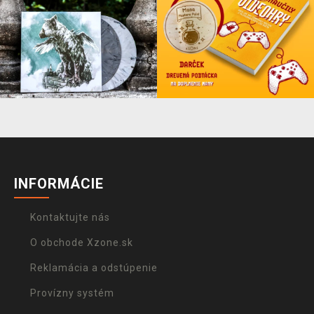
INFORMÁCIE
Kontaktujte nás
O obchode Xzone.sk
Reklamácia a odstúpenie
Provízny systém