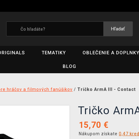
Hľadať
ORIGINALS
TEMATIKY
OBLEČENIE A DOPLNK
BLOG
pre hráčov a filmových fanúšikov
/
Tričko ArmA III - Contact
Tričko ArmA 
15,70
€
Nákupom získate
0,47 kre