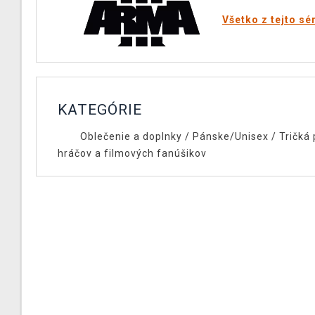
Všetko z tejto sé
KATEGÓRIE
Oblečenie a doplnky
/
Pánske/Unisex
/
Tričká 
hráčov a filmových fanúšikov