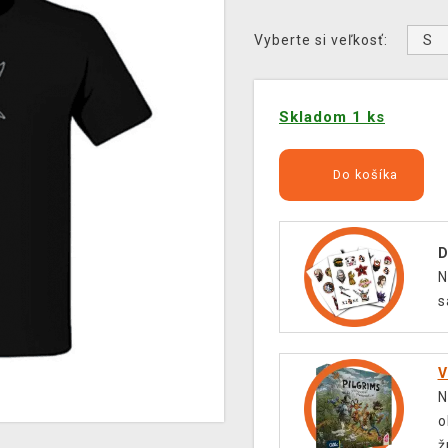
S
Vyberte si veľkosť:
Skladom 1 ks
Do košíka
D
N
s
V
N
o
ž