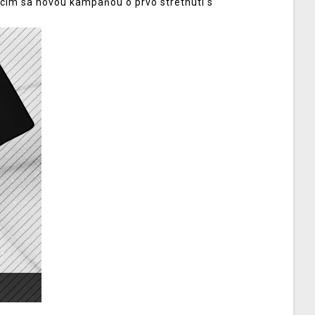
cim sa novou kampaňou o prvo stretnutí s