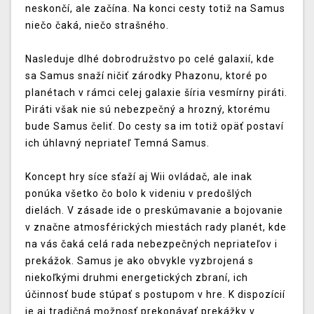
neskončí, ale začína. Na konci cesty totiž na Samus
niečo čaká, niečo strašného.
Nasleduje dlhé dobrodružstvo po celé galaxií, kde
sa Samus snaží ničiť zárodky Phazonu, ktoré po
planétach v rámci celej galaxie šíria vesmírny piráti.
Piráti však nie sú nebezpečný a hrozný, ktorému
bude Samus čeliť. Do cesty sa im totiž opäť postaví
ich úhlavný nepriateľ Temná Samus.
Koncept hry síce sťaží aj Wii ovládač, ale inak
ponúka všetko čo bolo k videniu v predošlých
dielách. V zásade ide o preskúmavanie a bojovanie
v značne atmosférických miestách rady planét, kde
na vás čaká celá rada nebezpečných nepriateľov i
prekážok. Samus je ako obvykle vyzbrojená s
niekoľkými druhmi energetických zbraní, ich
účinnosť bude stúpať s postupom v hre. K dispozícií
je aj tradičná možnosť prekonávať prekážky v