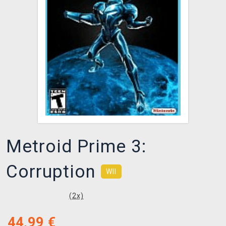
XZONE KLUB
Metroid Prime 3:
Corruption
WII
(
2
x)
44,99
€