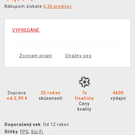
Nákupom získate
0,36 kreditov
VYPREDANÉ
Zoznam prianí
Strážny pes
Doprava
25 rokov
7x
4600
od 2,99 €
skúseností
finalista
výdajní
Ceny
kvality
Doporučený vek
: Od 12 rokov
Štítky
:
FPS
,
Sci-Fi