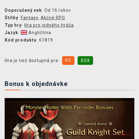
Doporučený vek
: Od 16 rokov
Štítky
:
Fantasy
,
Akčné RPG
Typ hry
:
Hra pre jedného hráča
Jazyk
:
Angličtina
Kód produktu
: 61819
Hra je tiež dostupná pre:
PC
XSX
Bonus k objednávke