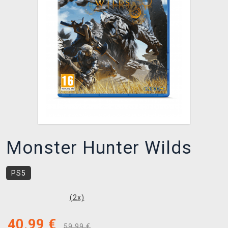
XZONE KLUB
Monster Hunter Wilds
PS5
(
2
x)
40,99
€
59,99 €