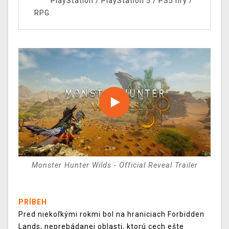
PlayStation
/
PlayStation 5
/
PS5 hry
/
RPG
Monster Hunter Wilds - Official Reveal Trailer
PRÍBEH
Pred niekoľkými rokmi bol na hraniciach Forbidden
Lands, neprebádanej oblasti, ktorú cech ešte