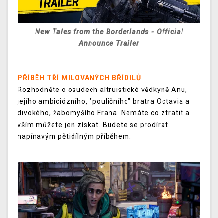
New Tales from the Borderlands - Official
Announce Trailer
PŘÍBĚH TŘÍ MILOVANÝCH BŘÍDILŮ
Rozhodněte o osudech altruistické vědkyně Anu,
jejího ambiciózního, "pouličního" bratra Octavia a
divokého, žabomyšího Frana. Nemáte co ztratit a
vším můžete jen získat. Budete se prodírat
napínavým pětidílným příběhem.