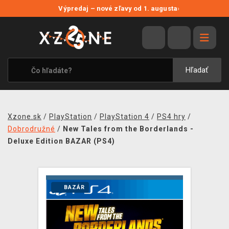
NOVÉ ZĽAVY
Výpredaj – nové zľavy od 1. augusta
›
VÝPREDAJ
VIDEOHRY
XZONE ORIGINALS
Hľadať
TEMATIKY
OBLEČENIE A DOPLNKY
Xzone.sk
/
PlayStation
/
PlayStation 4
/
PS4 hry
/
MERCHANDISE
Dobrodružné
/
New Tales from the Borderlands -
Deluxe Edition BAZAR (PS4)
SPOLOČENSKÉ HRY
BLOG
BAZÁR
KONTAKT
DOPRAVA