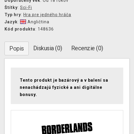
Doporučený vek
: Od 18 rokov
Štítky
:
Sci-Fi
Typ hry
:
Hra pre jedného hráča
Jazyk
:
Angličtina
Kód produktu
: 148636
Diskusia (0)
Recenzie (0)
Popis
Tento produkt je bazárový a v balení sa
nenachádzajú fyzické a ani digitálne
bonusy.