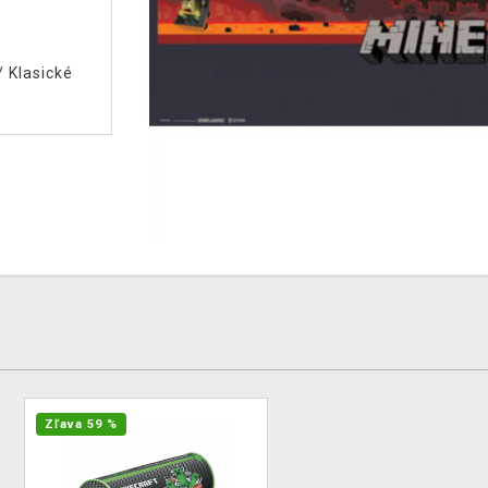
/
Klasické
Zľava 59 %