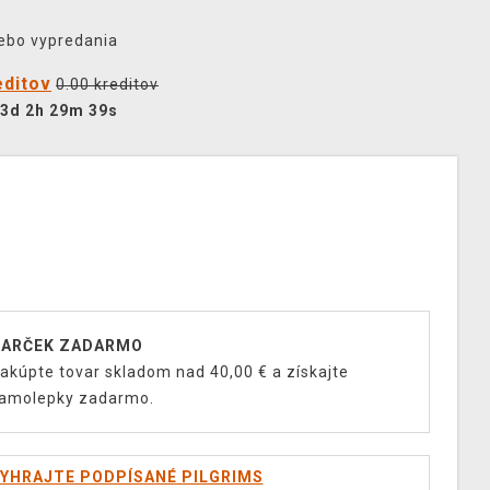
lebo vypredania
editov
0.00 kreditov
3d 2h 29m 38s
ARČEK ZADARMO
akúpte tovar skladom nad 40,00 € a získajte
amolepky zadarmo.
YHRAJTE PODPÍSANÉ PILGRIMS