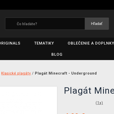
Hľadať
ORIGINALS
TEMATIKY
OBLEČENIE A DOPLNK
BLOG
/
Klasické plagáty
/
Plagát Minecraft - Underground
Plagát Mine
(
1
x)