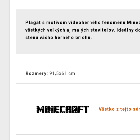
Plagát s motívom videoherného fenoménu Minec
všetkých veľkých aj malých staviteľov. Ideálny d
stenu vášho herného brlohu.
Rozmery:
91,5x61 cm
Všetko z tejto sé