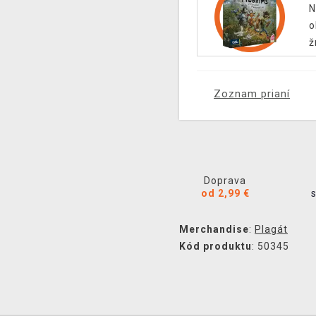
N
o
ž
Zoznam prianí
Doprava
od 2,99 €
Merchandise
:
Plagát
Kód produktu
: 50345