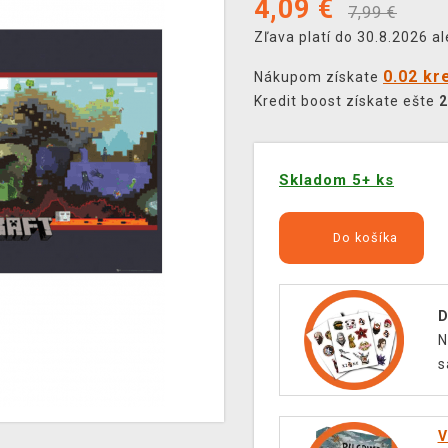
4,09
€
7,99 €
Zľava platí do 30.8.2026 a
0.02 kr
Nákupom získate
Kredit boost získate ešte
2
Skladom 5+ ks
Do košíka
D
N
s
V