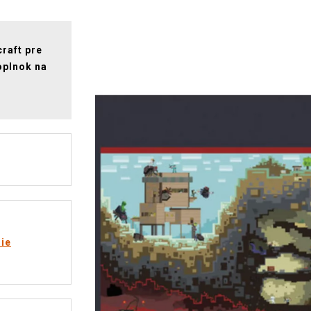
raft pre
oplnok na
rie