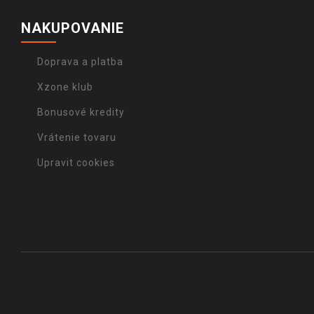
NAKUPOVANIE
Doprava a platba
Xzone klub
Bonusové kredity
Vrátenie tovaru
Upravit cookies