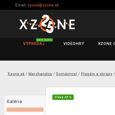
Email:
xzone@xzone.sk
NOVÉ ZĽAVY
VÝPREDAJ
VIDEOHRY
XZONE 
Xzone.sk
/
Merchandise
/
Domácnosť
/
Plagáty a obrazy
Zľava 49 %
Galéria