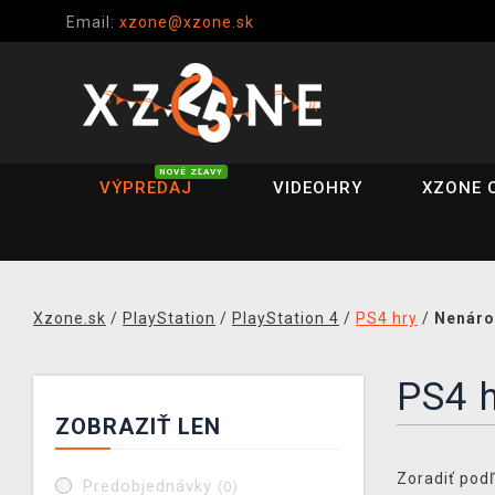
Email:
xzone@xzone.sk
NOVÉ ZĽAVY
VÝPREDAJ
VIDEOHRY
XZONE 
Xzone.sk
/
PlayStation
/
PlayStation 4
/
PS4 hry
/
Nenáro
PS4 h
ZOBRAZIŤ LEN
Zoradiť podľ
Predobjednávky
(0)