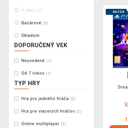
V akcii
(0)
BAZÁR
Bazárové
(2)
Skladom
DOPORUČENÝ VEK
Neuvedené
(1)
Od 7 rokov
(1)
TYP HRY
Dre
Hra pre jedného hráča
(2)
V
Hra pre viacerých hráčov
(2)
1
Online multiplayer
(2)