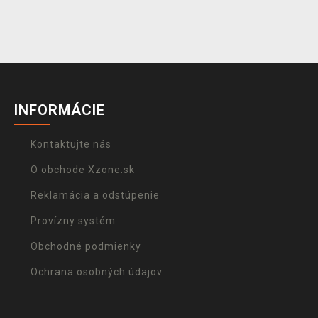
INFORMÁCIE
Kontaktujte nás
O obchode Xzone.sk
Reklamácia a odstúpenie
Provízny systém
Obchodné podmienky
Ochrana osobných údajov