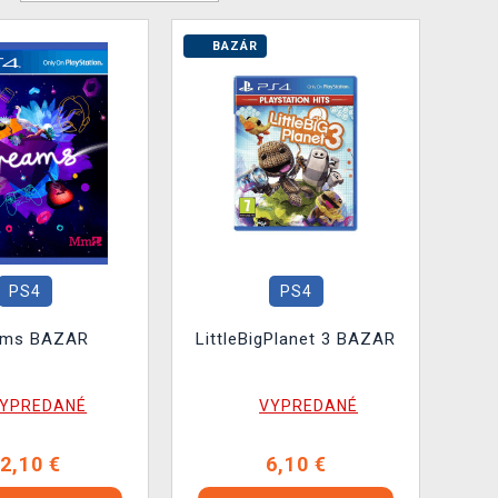
BAZÁR
PS4
PS4
ams BAZAR
LittleBigPlanet 3 BAZAR
YPREDANÉ
VYPREDANÉ
2,10 €
6,10 €