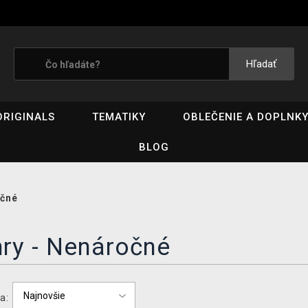
Hľadať
ORIGINALS
TEMATIKY
OBLEČENIE A DOPLNK
BLOG
čné
ry - Nenáročné
a: