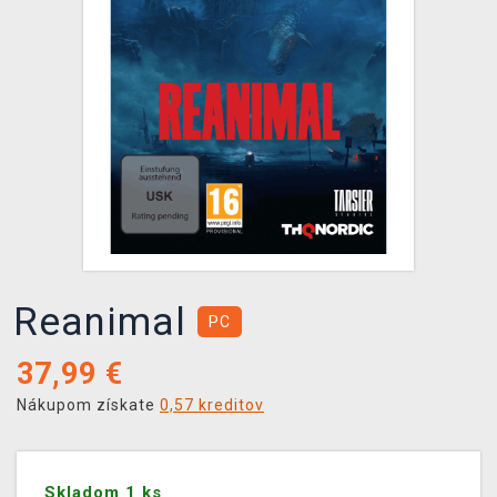
XZONE KLUB
Reanimal
PC
37,99
€
Nákupom získate
0,57 kreditov
Skladom 1 ks