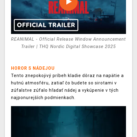
REANIMAL - Official Release Window Announcement
Trailer | THQ Nordic Digital Showcase 2025
HOROR S NÁDEJOU
Tento znepokojivý príbeh kladie dôraz na napätie a
hutnú atmosféru, zatiaľ čo budete so sirotami v
zúfalstve zúfalo hľadať nádej a vykúpenie v tých
najponurejších podmienkach.