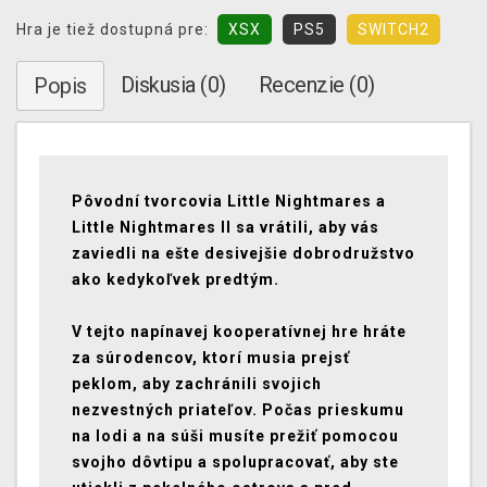
Hra je tiež dostupná pre:
XSX
PS5
SWITCH2
Diskusia (0)
Recenzie (0)
Popis
Pôvodní tvorcovia Little Nightmares a
Little Nightmares II sa vrátili, aby vás
zaviedli na ešte desivejšie dobrodružstvo
ako kedykoľvek predtým.
V tejto napínavej kooperatívnej hre hráte
za súrodencov, ktorí musia prejsť
peklom, aby zachránili svojich
nezvestných priateľov. Počas prieskumu
na lodi a na súši musíte prežiť pomocou
svojho dôvtipu a spolupracovať, aby ste