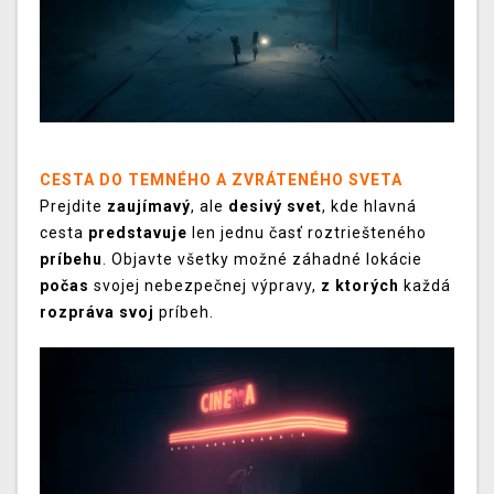
CESTA DO TEMNÉHO A ZVRÁTENÉHO SVETA
Prejdite
zaujímavý
, ale
desivý svet
, kde hlavná
cesta
predstavuje
len jednu časť roztriešteného
príbehu
. Objavte všetky možné záhadné lokácie
počas
svojej nebezpečnej výpravy,
z ktorých
každá
rozpráva svoj
príbeh.