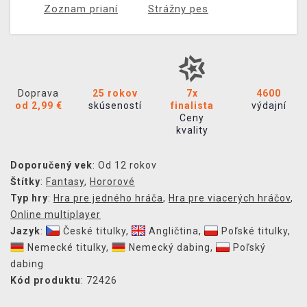
Zoznam prianí
Strážny pes
Doprava
25 rokov
7x
4600
od 2,99 €
skúseností
finalista
výdajní
Ceny
kvality
Doporučený vek
: Od 12 rokov
Štítky
:
Fantasy
,
Hororové
Typ hry
:
Hra pre jedného hráča
,
Hra pre viacerých hráčov
,
Online multiplayer
Jazyk
:
České titulky
,
Angličtina
,
Poľské titulky
,
Nemecké titulky
,
Nemecký dabing
,
Poľský
dabing
Kód produktu
: 72426