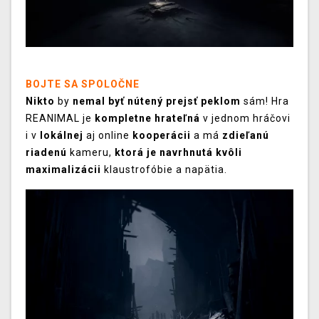
BOJTE SA SPOLOČNE
Nikto
by
nemal byť nútený prejsť peklom
sám! Hra
REANIMAL je
kompletne hrateľná
v jednom hráčovi
i v
lokálnej
aj online
kooperácii
a má
zdieľanú
riadenú
kameru,
ktorá je navrhnutá kvôli
maximalizácii
klaustrofóbie a napätia.