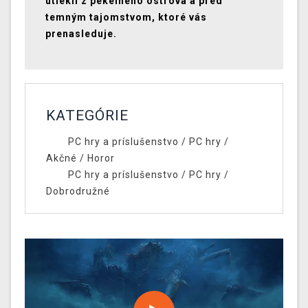
utiekli z pekelného ostrova a pred
temným tajomstvom, ktoré vás
prenasleduje.
KATEGÓRIE
PC hry a príslušenstvo
/
PC hry
/
Akčné
/
Horor
PC hry a príslušenstvo
/
PC hry
/
Dobrodružné