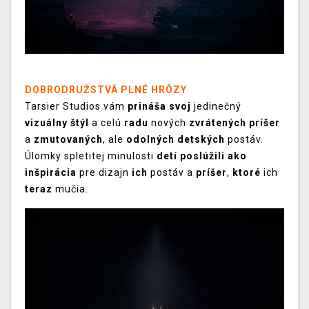
DOBRODRUŽSTVÁ PLNÉ HRÔZY
Tarsier Studios vám
prináša svoj
jedinečný
vizuálny štýl
a celú
radu
nových
zvrátených príšer
a
zmutovaných
, ale
odolných detských
postáv.
Úlomky spletitej minulosti
detí poslúžili ako
inšpirácia
pre dizajn
ich
postáv a
príšer
,
ktoré
ich
teraz
mučia.